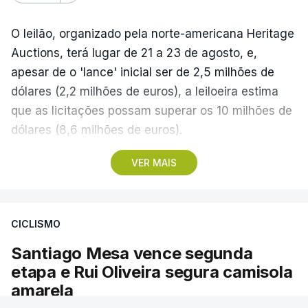
O leilão, organizado pela norte-americana Heritage
Auctions, terá lugar de 21 a 23 de agosto, e,
apesar de o 'lance' inicial ser de 2,5 milhões de
dólares (2,2 milhões de euros), a leiloeira estima
que as licitações possam superar os 10 milhões de
dólares (8,6 milhões de euros).
VER MAIS
A camisola utilizada pelo astro argentino durante
este jogo dos quartos de final do Mundial1986,
ganho por 2-1 pela sua seleção a 22 de junho de
CICLISMO
1986, na Cidade do México, foi vendida por um
valor recorde de 9,3 milhões de dólares (oito
Santiago Mesa vence segunda
milhões de euros) em 2022.
etapa e Rui Oliveira segura camisola
amarela
A bola já foi a leilão em 2022 e 2023, com as