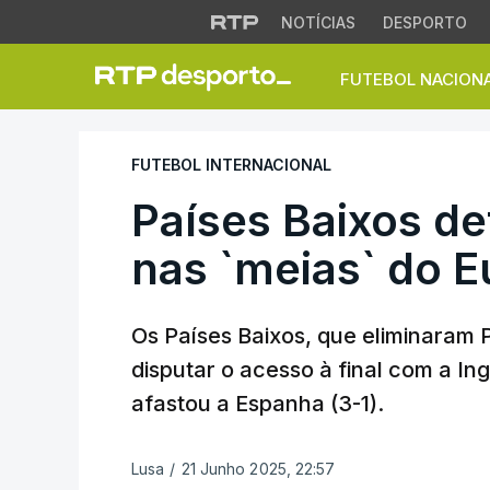
NOTÍCIAS
DESPORTO
FUTEBOL NACION
Países Baixos defr
FUTEBOL INTERNACIONAL
Países Baixos de
nas `meias` do 
Os Países Baixos, que eliminaram P
disputar o acesso à final com a Ing
afastou a Espanha (3-1).
Lusa
/
21 Junho 2025, 22:57