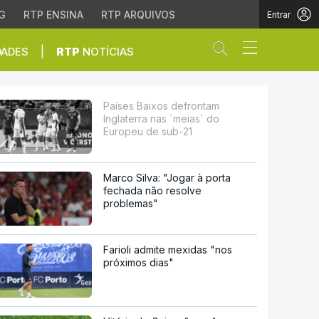
G
RTP ENSINA
RTP ARQUIVOS
Entrar
Abrir campo de
|
DADES
RTP
NOTÍCIAS
meias` do Europeu de su
Países Baixos defrontam
Inglaterra nas `meias` do
Europeu de sub-21
Marco Silva: "Jogar à porta
fechada não resolve
problemas"
Farioli admite mexidas "nos
próximos dias"