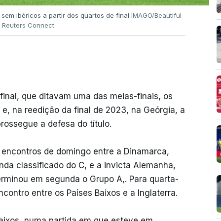
sem ibéricos a partir dos quartos de final
IMAGO/Beautiful
a Reuters Connect
final, que ditavam uma das meias-finais, os
e, na reedição da final de 2023, na Geórgia, a
prossegue a defesa do título.
os encontros de domingo entre a Dinamarca,
da classificado do C, e a invicta Alemanha,
e terminou em segunda o Grupo A,. Para quarta-
ncontro entre os Países Baixos e a Inglaterra.
Baixos, numa partida em que esteve em