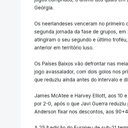
Geórgia.
Os neerlandeses venceram no primeiro d
segunda jornada da fase de grupos, em 
atingiram o seu segundo e último troféu,
anterior em território luso.
Os Países Baixos vão defrontar nas meias
jogo avassalador, com dois golos nos pr
que reduziu ainda antes do intervalo e d
James McAtee e Harvey Elliott, aos 10 e
por 2-0, após o que Javi Guerra reduziu p
Anderson fixar nos descontos, aos 90+4,
A 25.ª edição do Europeu de sub-21 ter