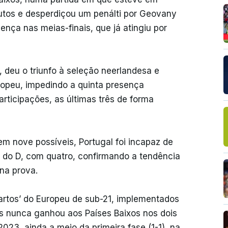
utos e desperdiçou um penálti por Geovany
nça nas meias-finais, que já atingiu por
 deu o triunfo à seleção neerlandesa e
ropeu, impedindo a quinta presença
rticipações, as últimas três de forma
m nove possíveis, Portugal foi incapaz de
 do D, com quatro, confirmando a tendência
na prova.
uartos’ do Europeu de sub-21, implementados
is nunca ganhou aos Países Baixos nos dois
023, ainda a meio da primeira fase (1-1), na