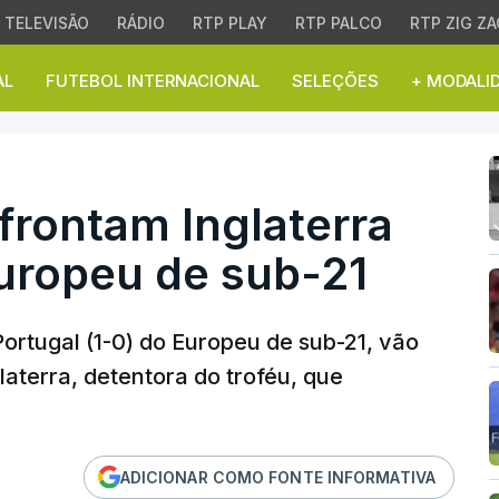
TELEVISÃO
RÁDIO
RTP PLAY
RTP PALCO
RTP ZIG ZA
AL
FUTEBOL INTERNACIONAL
SELEÇÕES
+ MODALI
ontam Inglaterra nas `
frontam Inglaterra
Europeu de sub-21
ortugal (1-0) do Europeu de sub-21, vão
laterra, detentora do troféu, que
ADICIONAR COMO FONTE INFORMATIVA