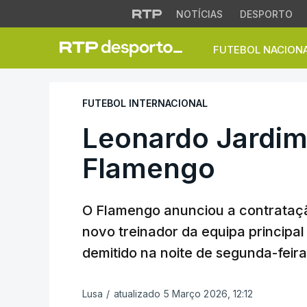
NOTÍCIAS
DESPORTO
FUTEBOL NACION
Leonardo Jardim é
FUTEBOL INTERNACIONAL
Leonardo Jardim 
Flamengo
O Flamengo anunciou a contrataç
novo treinador da equipa principal d
demitido na noite de segunda-feira
Lusa
/
atualizado 5 Março 2026, 12:12