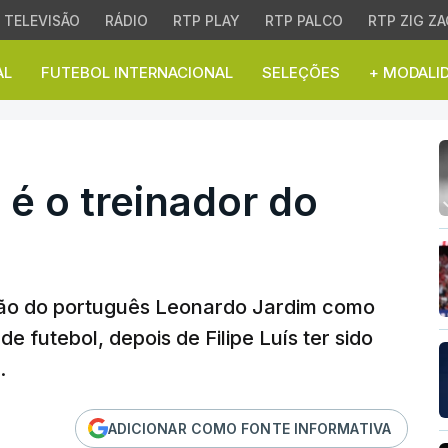
TELEVISÃO
RÁDIO
RTP PLAY
RTP PALCO
RTP ZIG ZA
AL
FUTEBOL INTERNACIONAL
SELEÇÕES
+ MODALI
 o treinador do Flamen
é o treinador do
ão do português Leonardo Jardim como
e futebol, depois de Filipe Luís ter sido
.
ADICIONAR COMO FONTE INFORMATIVA