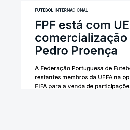
FUTEBOL INTERNACIONAL
FPF está com UE
comercialização
Pedro Proença
A Federação Portuguesa de Futebo
restantes membros da UEFA na opo
FIFA para a venda de participaçõe
uma carta a que a Lusa teve hoje 
Lusa
/
atualizado 6 Agosto 2026, 20:19