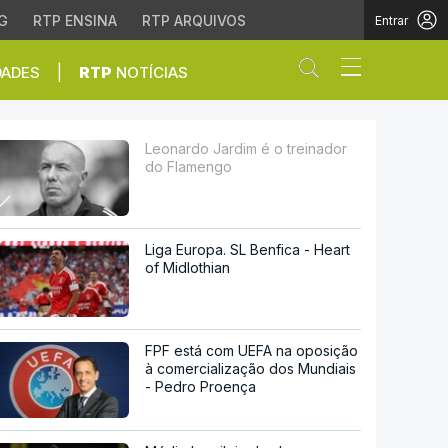
G
RTP ENSINA
RTP ARQUIVOS
Entrar
Abrir campo de
|
DADES
RTP
NOTÍCIAS
go
Leonardo Jardim é o treinador
do Flamengo
Liga Europa. SL Benfica - Heart
of Midlothian
FPF está com UEFA na oposição
à comercialização dos Mundiais
- Pedro Proença