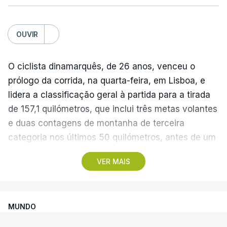
OUVIR
O ciclista dinamarquês, de 26 anos, venceu o
prólogo da corrida, na quarta-feira, em Lisboa, e
lidera a classificação geral à partida para a tirada
de 157,1 quilómetros, que inclui três metas volantes
e duas contagens de montanha de terceira
categoria nos últimos 50 quilómetros, antes de um
troço final ‘traiçoeiro’ e da meta, localizada junto
VER MAIS
ao Palácio Nacional de Queluz, no concelho de
Sintra.
MUNDO
Com partida real marcada para as 13:40, na Praça
José Máximo da Costa, na Lourinhã, os 119