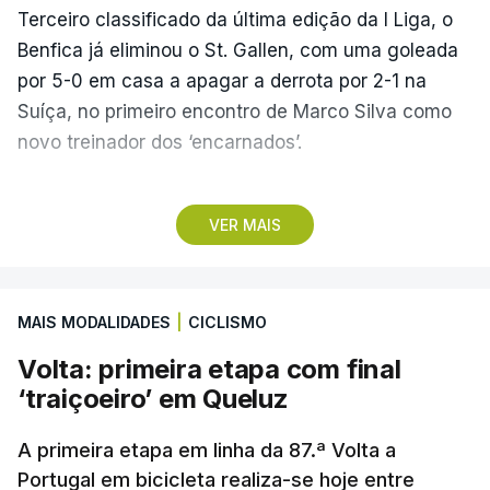
Terceiro classificado da última edição da I Liga, o
Benfica já eliminou o St. Gallen, com uma goleada
por 5-0 em casa a apagar a derrota por 2-1 na
Suíça, no primeiro encontro de Marco Silva como
novo treinador dos ‘encarnados’.
Pela frente, as ‘águias’ vão ter agora o vice-
VER MAIS
campeão escocês, que tem o português Cláudio
Braga como grande figura e que foi relegado das
fases preliminares da Liga dos Campeões, depois
MAIS MODALIDADES
|
CICLISMO
de serem eliminados pelos austríacos do Sturm
Graz, com um agregado de 6-0.
Volta: primeira etapa com final
‘traiçoeiro’ em Queluz
Caso se qualifique, o Benfica vai encontrar outra
equipa relegada da ‘Champions’, o derrotado do
A primeira etapa em linha da 87.ª Volta a
encontro entre Aarhus, campeão dinamarquês, ou
Portugal em bicicleta realiza-se hoje entre