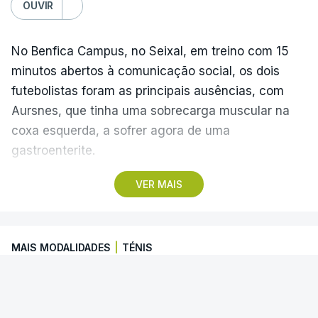
OUVIR
No Benfica Campus, no Seixal, em treino com 15
minutos abertos à comunicação social, os dois
futebolistas foram as principais ausências, com
Aursnes, que tinha uma sobrecarga muscular na
coxa esquerda, a sofrer agora de uma
gastroenterite.
VER MAIS
Já Ivanovic está a contas com uma contusão no
pé direito, com os dois jogadores, à partida, a
falharem o encontro com o Hearts, marcado para
MAIS MODALIDADES
|
TÉNIS
quinta-feira, a partir das 20:00, no Estádio da Luz,
além dos lesionados Joshua Wynder e Jaden
Alcaraz falha torneio de Cincinnati
Umeh.
O espanhol Carlos Alcaraz desistiu de participar