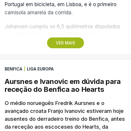
Portugal em bicicleta, em Lisboa, e é o primeiro
camisola amarela da corrida.
Johansen cumpriu os 6,5 quilómetros disputados
na capital portuguesa em 07.12 minutos, menos
quatro segundos do que o companheiro de equipa
VER MAIS
Rui Oliveira, campeão olímpico de Madison em
Paris2024, ao lado de Iúri Leitão, em ciclismo de
pista.
BENFICA
|
LIGA EUROPA
Aursnes e Ivanovic em dúvida para
O vice-campeão português de contrarrelógio,
receção do Benfica ao Hearts
Rafael Reis, que procurava o oitavo triunfo em
prólogos da prova, o sexto seguido, foi o terceiro
O médio norueguês Fredrik Aursnes e o
mais rápido, a sete segundos, enquanto o italiano
avançado croata Franjo Ivanovic estiveram hoje
Luca Giaimi (UAE Emirates) e o russo Artem Nych
ausentes do derradeiro treino do Benfica, antes
(Anicolor-Campicarn), vencedor das últimas duas
da receção aos escoceses do Hearts, da
edições da Volta, terminaram na quarta e quinta