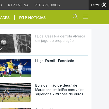
G
RTP ENSINA
RTP ARQUIVOS
Entrar
Abrir campo de
|
DADES
RTP
NOTÍCIAS
de preparação
I Liga. Casa Pia derrota Alverca
em jogo de preparação
I Liga. Estoril - Famalicão
Bola da `mão de deus` de
Maradona em leilão com valor
superior a 2 milhões de euros