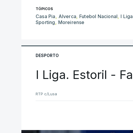
TÓPICOS
Casa Pia
,
Alverca
,
Futebol Nacional
,
I Liga
Sporting
,
Moreirense
DESPORTO
I Liga. Estoril - 
RTP c/Lusa