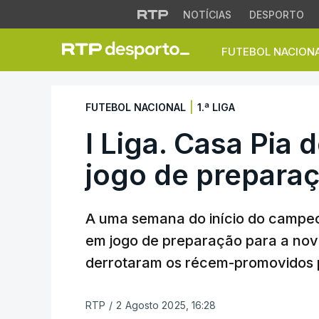
NOTÍCIAS
DESPORTO
FUTEBOL NACION
I Liga. Casa Pia d
|
FUTEBOL NACIONAL
1.ª LIGA
I Liga. Casa Pia 
jogo de prepara
A uma semana do início do campeo
em jogo de preparação para a no
derrotaram os récem-promovidos 
RTP
/
2 Agosto 2025, 16:28