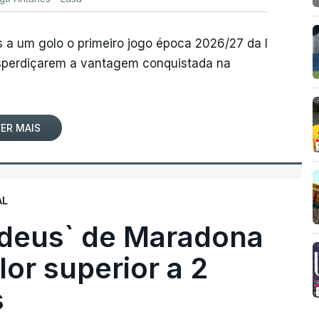
 a um golo o primeiro jogo época 2026/27 da I
desperdiçarem a vantagem conquistada na
ER MAIS
AL
 deus` de Maradona
lor superior a 2
s