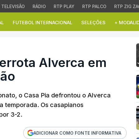
TELEVISÃO
RÁDIO
RTP PLAY
RTP PALCO
RTP ZIG ZA
AL
FUTEBOL INTERNACIONAL
SELEÇÕES
+ MODALI
errota Alverca em jogo 
derrota Alverca em
ção
nato, o Casa Pia defrontou o Alverca
va temporada. Os casapianos
por 3-2.
ADICIONAR COMO FONTE INFORMATIVA