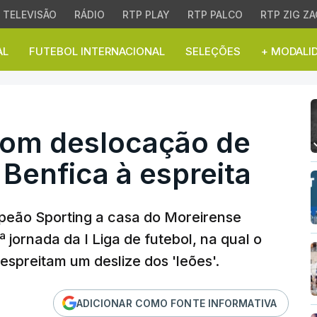
TELEVISÃO
RÁDIO
RTP PLAY
RTP PALCO
RTP ZIG ZA
AL
FUTEBOL INTERNACIONAL
SELEÇÕES
+ MODALI
om deslocação de risco, 
 com deslocação de
 Benfica à espreita
peão Sporting a casa do Moreirense
.ª jornada da I Liga de futebol, na qual o
 espreitam um deslize dos 'leões'.
ADICIONAR COMO FONTE INFORMATIVA