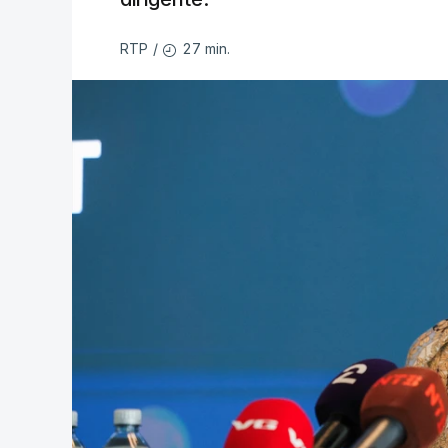
27 min.
RTP
/