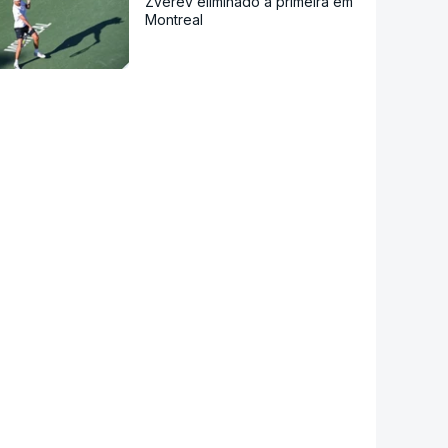
Zverev eliminado à primeira em
Montreal