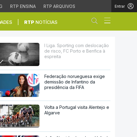
G
RTP ENSINA
RTP ARQUIVOS
Entrar
Abrir campo de
|
DADES
RTP
NOTÍCIAS
FC Porto e Benfica à es
I Liga. Sporting com deslocação
de risco, FC Porto e Benfica à
espreita
Federação norueguesa exige
demissão de Infantino da
presidência da FIFA
Volta a Portugal visita Alentejo e
Algarve