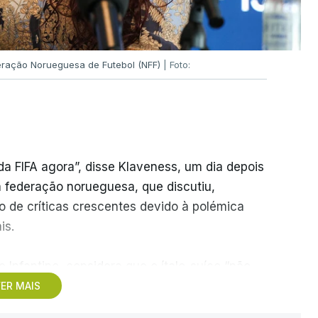
deração Norueguesa de Futebol (NFF)
| Foto:
a FIFA agora”, disse Klaveness, um dia depois
a federação norueguesa, que discutiu,
vo de críticas crescentes devido à polémica
is.
e Infantino, considera que o ítalo-suíço “não
ia para liderar a FIFA de forma estável no
ER MAIS
retorno” para o presidente.