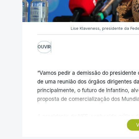
Lise Klaveness, presidente da Fe
OUVIR
“Vamos pedir a demissão do presidente d
de uma reunião dos órgãos dirigentes d
principalmente, o futuro de Infantino, al
proposta de comercialização dos Mundia
A presidente da NFF, conhecida crítica d
possui a confiança institucional necessár
V
período atual”, sublinhando que “não há 