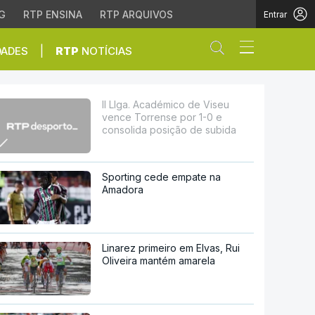
G
RTP ENSINA
RTP ARQUIVOS
Entrar
Abrir campo de
|
DADES
RTP
NOTÍCIAS
e por 1-0 e consolida 
II LIga. Académico de Viseu
vence Torrense por 1-0 e
consolida posição de subida
Sporting cede empate na
Amadora
Linarez primeiro em Elvas, Rui
Oliveira mantém amarela