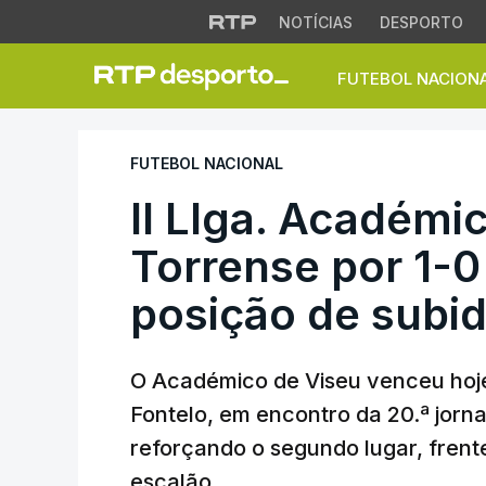
NOTÍCIAS
DESPORTO
FUTEBOL NACION
II LIga. Académico
FUTEBOL NACIONAL
II LIga. Académi
Torrense por 1-0
posição de subi
O Académico de Viseu venceu hoje 
Fontelo, em encontro da 20.ª jorna
reforçando o segundo lugar, frent
escalão.