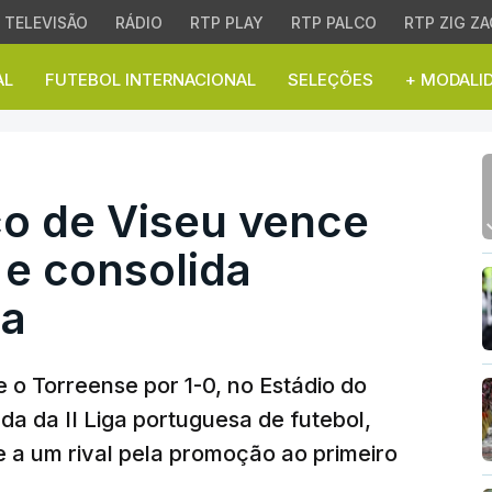
TELEVISÃO
RÁDIO
RTP PLAY
RTP PALCO
RTP ZIG ZA
AL
FUTEBOL INTERNACIONAL
SELEÇÕES
+ MODALI
 de Viseu vence Torrens
co de Viseu vence
 e consolida
da
o Torreense por 1-0, no Estádio do
da da II Liga portuguesa de futebol,
e a um rival pela promoção ao primeiro