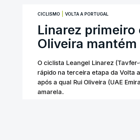
|
CICLISMO
VOLTA A PORTUGAL
Linarez primeiro
Oliveira mantém
O ciclista Leangel Linarez (Tavfe
rápido na terceira etapa da Volta
após a qual Rui Oliveira (UAE Emir
amarela.
RTP
/
atualizado 8 Agosto 2026, 20:23