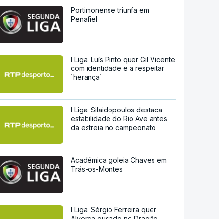
Portimonense triunfa em
Penafiel
I Liga: Luís Pinto quer Gil Vicente
com identidade e a respeitar
`herança`
I Liga: Silaidopoulos destaca
estabilidade do Rio Ave antes
da estreia no campeonato
Académica goleia Chaves em
Trás-os-Montes
I Liga: Sérgio Ferreira quer
Alverca ousado no Dragão