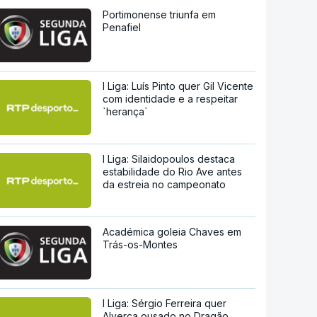
Portimonense triunfa em
Penafiel
I Liga: Luís Pinto quer Gil Vicente
com identidade e a respeitar
`herança`
I Liga: Silaidopoulos destaca
estabilidade do Rio Ave antes
da estreia no campeonato
Académica goleia Chaves em
Trás-os-Montes
I Liga: Sérgio Ferreira quer
Alverca ousado no Dragão