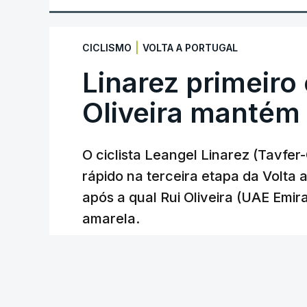
|
CICLISMO
VOLTA A PORTUGAL
Linarez primeiro
Oliveira mantém
O ciclista Leangel Linarez (Tavfe
rápido na terceira etapa da Volta
após a qual Rui Oliveira (UAE Emir
amarela.
RTP
/
atualizado 8 Agosto 2026, 20:23