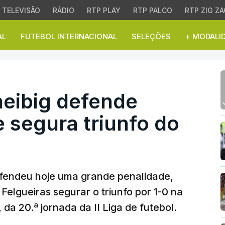
TELEVISÃO
RÁDIO
RTP PLAY
RTP PALCO
RTP ZIG ZA
AL
FUTEBOL INTERNACIONAL
SELEÇÕES
+ MODALI
eibig defende penálti a 
cheibig defende
e segura triunfo do
efendeu hoje uma grande penalidade,
Felgueiras segurar o triunfo por 1-0 na
a 20.ª jornada da II Liga de futebol.