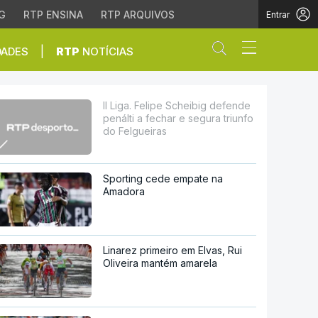
G
RTP ENSINA
RTP ARQUIVOS
Entrar
Abrir campo de
|
DADES
RTP
NOTÍCIAS
fechar e segura triunfo 
II Liga. Felipe Scheibig defende
penálti a fechar e segura triunfo
do Felgueiras
Sporting cede empate na
Amadora
Linarez primeiro em Elvas, Rui
Oliveira mantém amarela