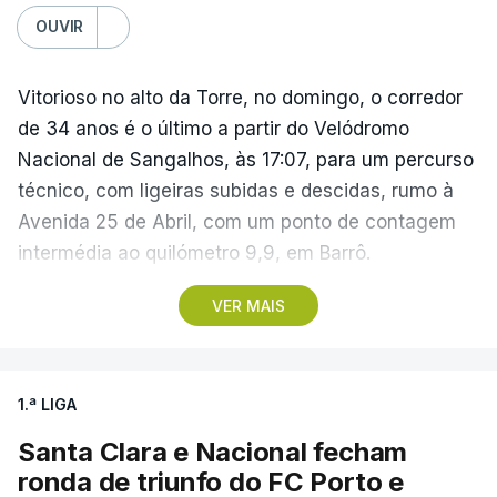
OUVIR
Vitorioso no alto da Torre, no domingo, o corredor
de 34 anos é o último a partir do Velódromo
Nacional de Sangalhos, às 17:07, para um percurso
técnico, com ligeiras subidas e descidas, rumo à
Avenida 25 de Abril, com um ponto de contagem
intermédia ao quilómetro 9,9, em Barrô.
VER MAIS
Vencedor das edições de 2024 e de 2025 e mais
vocacionado para o 'crono' do que Guérin, o russo
Artem Nych (Anicolor-Campicarn) parte às 17:05
1.ª LIGA
para tentar encurtar a diferença para o colega de
equipa, embora seja improvável anular 01.26
Santa Clara e Nacional fecham
minutos numa distância tão curta.
ronda de triunfo do FC Porto e