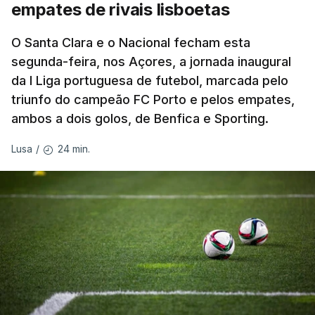
empates de rivais lisboetas
O brasileiro Felipe Marques (Localiza Meoo-Swift
Pro Cycling) é o 113.º classificado da Volta e o
O Santa Clara e o Nacional fecham esta
segunda-feira, nos Açores, a jornada inaugural
primeiro a realizar o contrarrelógio, saindo para a
da I Liga portuguesa de futebol, marcada pelo
estrada às 15:05.
triunfo do campeão FC Porto e pelos empates,
ambos a dois golos, de Benfica e Sporting.
Os corredores partem separados por um minuto,
antes de os 10 primeiros classificados iniciarem o
24 min.
Lusa
/
'crono' separados por dois minutos.
O contrarrelógio individual realiza-se a meio da 87ª
Volta a Portugal, numa interrupção do hábito de
terminar a corrida com o 'crono', que vigorava
ininterruptamente desde 2016.
ARTIGOS RELACIONADOS