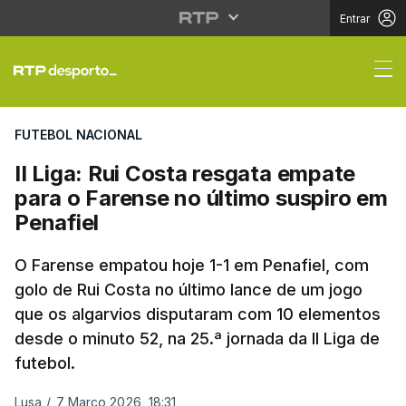
Entrar
II Liga: Rui Costa res
FUTEBOL NACIONAL
II Liga: Rui Costa resgata empate
para o Farense no último suspiro em
Penafiel
O Farense empatou hoje 1-1 em Penafiel, com
golo de Rui Costa no último lance de um jogo
que os algarvios disputaram com 10 elementos
desde o minuto 52, na 25.ª jornada da II Liga de
futebol.
Lusa
/
7 Março 2026, 18:31