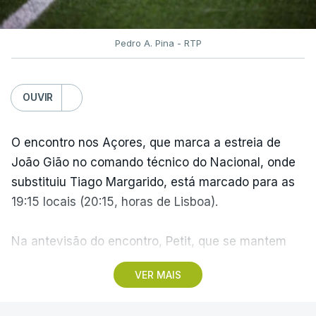
Volta a Portugal. Nova
Pedro A. Pina - RTP
Camisola Amarela dilata
vantagem de equipa bi-
campeã
OUVIR
atualizado 10 Agosto 2026, 06:56
O encontro nos Açores, que marca a estreia de
João Gião no comando técnico do Nacional, onde
TÓPICOS
substituiu Tiago Margarido, está marcado para as
Volta
,
Portugal
,
Ciclismo
,
Bicicleta
,
Alexis
19:15 locais (20:15, horas de Lisboa).
Guérin
,
Camisola
,
Amarela
Na antevisão do encontro, Petit, que se mantem
como treinador do Santa Clara, assumiu a vontade
VER MAIS
de fazer do Estádio de São Miguel "uma fortaleza",
enquanto João Gião pediu "atitude competitiva"