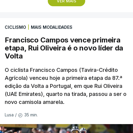
VER MAIS
campeão escocês, que tem o português Cláudio
Braga como grande figura e que foi relegado das
fases preliminares da Liga dos Campeões, depois
CICLISMO
|
MAIS MODALIDADES
de serem eliminados pelos austríacos do Sturm
Graz, com um agregado de 6-0.
Francisco Campos vence primeira
etapa, Rui Oliveira é o novo líder da
Caso se qualifique, o Benfica vai encontrar outra
Volta
equipa relegada da ‘Champions’, o derrotado do
encontro entre Aarhus, campeão dinamarquês, ou
O ciclista Francisco Campos (Tavira-Crédito
Agrícola) venceu hoje a primeira etapa da 87.ª
o Sabah, campeão do Azerbaijão, sendo que, em
edição da Volta a Portugal, em que Rui Oliveira
caso de afastamento, os 'encarnados' caem para o
(UAE Emirates), quarto na tirada, passou a ser o
play-off da Liga Conferência, encontrando os
novo camisola amarela.
estónios do Paide ou os austríacos do Rapid Viena.
35 min.
Lusa
/
O jogo no Estádio da Luz tem início às 20:00, com
arbitragem do romeno Marian Barbu, enquanto a