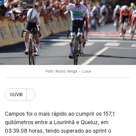
segunda mão está marcada para 13 de agosto, em
Edimburgo.
Na fase de liga da Liga Europa já está o Torreense,
único representante português com entrada direta,
graças à conquista da Taça de Portugal.
(Com Lusa)
Foto: Nuno Veiga - Lusa
OUVIR
Campos foi o mais rápido ao cumprir os 157,1
quilómetros entre a Lourinhã e Queluz, em
03:39.08 horas, tendo superado ao sprint o