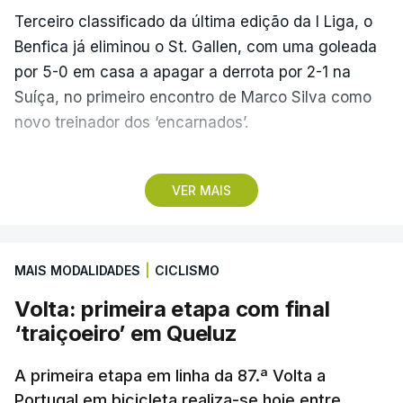
Terceiro classificado da última edição da I Liga, o
Benfica já eliminou o St. Gallen, com uma goleada
por 5-0 em casa a apagar a derrota por 2-1 na
Suíça, no primeiro encontro de Marco Silva como
novo treinador dos ‘encarnados’.
Pela frente, as ‘águias’ vão ter agora o vice-
VER MAIS
campeão escocês, que tem o português Cláudio
Braga como grande figura e que foi relegado das
fases preliminares da Liga dos Campeões, depois
MAIS MODALIDADES
|
CICLISMO
de serem eliminados pelos austríacos do Sturm
Graz, com um agregado de 6-0.
Volta: primeira etapa com final
‘traiçoeiro’ em Queluz
Caso se qualifique, o Benfica vai encontrar outra
equipa relegada da ‘Champions’, o derrotado do
A primeira etapa em linha da 87.ª Volta a
encontro entre Aarhus, campeão dinamarquês, ou
Portugal em bicicleta realiza-se hoje entre