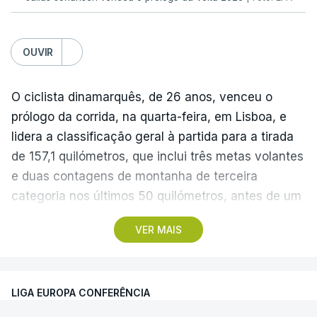
OUVIR
O ciclista dinamarquês, de 26 anos, venceu o
prólogo da corrida, na quarta-feira, em Lisboa, e
lidera a classificação geral à partida para a tirada
de 157,1 quilómetros, que inclui três metas volantes
e duas contagens de montanha de terceira
categoria nos últimos 50 quilómetros, antes de um
troço final ‘traiçoeiro’ e da meta, localizada junto
VER MAIS
ao Palácio Nacional de Queluz, no concelho de
Sintra.
LIGA EUROPA CONFERÊNCIA
Com partida real marcada para as 13:40, na Praça
José Máximo da Costa, na Lourinhã, os 119