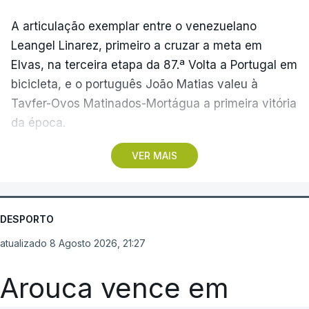
A articulação exemplar entre o venezuelano
Leangel Linarez, primeiro a cruzar a meta em
Elvas, na terceira etapa da 87.ª Volta a Portugal em
bicicleta, e o português João Matias valeu à
Tavfer-Ovos Matinados-Mortágua a primeira vitória
da época.
VER MAIS
Discreta nas chegadas ao Palácio Nacional de
Queluz, na quinta-feira, e a Albufeira, na sexta-
feira, a equipa dirigida por Gustavo Veloso
apresentou a sua melhor versão nos derradeiros
DESPORTO
metros da tirada mais longa da corrida, marcados
atualizado 8 Agosto 2026, 21:27
por uma aparatosa queda e por nova aparição do
camisola amarela, Rui Oliveira (UAE Emirates), no
Arouca vence em
sprint.