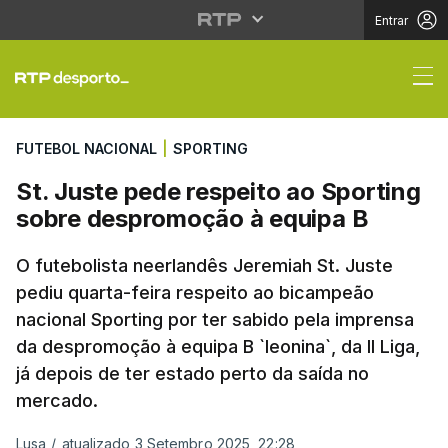
Entrar
St. Juste pede respei
FUTEBOL NACIONAL
|
SPORTING
St. Juste pede respeito ao Sporting
sobre despromoção à equipa B
O futebolista neerlandês Jeremiah St. Juste
pediu quarta-feira respeito ao bicampeão
nacional Sporting por ter sabido pela imprensa
da despromoção à equipa B `leonina`, da II Liga,
já depois de ter estado perto da saída no
mercado.
Lusa
/
atualizado 3 Setembro 2025, 22:28