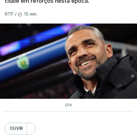
clube em reforços nesta época.
15 min.
RTP
/
EPA
OUVIR