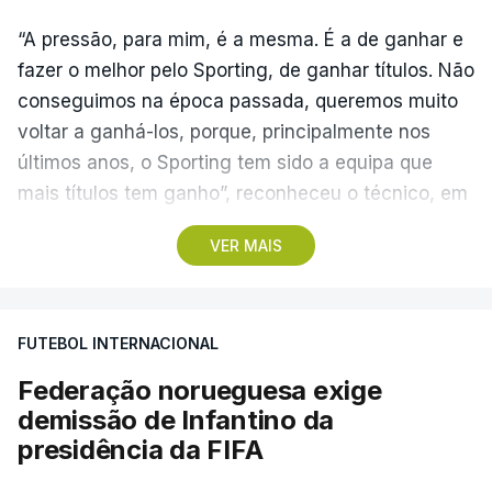
“A pressão, para mim, é a mesma. É a de ganhar e
fazer o melhor pelo Sporting, de ganhar títulos. Não
conseguimos na época passada, queremos muito
voltar a ganhá-los, porque, principalmente nos
últimos anos, o Sporting tem sido a equipa que
mais títulos tem ganho”, reconheceu o técnico, em
Alcochete.
VER MAIS
A conferência de imprensa servia de antevisão à
estreia na I Liga, no sábado, frente ao Estrela da
FUTEBOL INTERNACIONAL
Amadora, mas foi dominada pela atividade dos
‘leões’ no mercado de transferências, onde Borges
Federação norueguesa exige
vincou, mais do que uma vez, que o clube “tem
demissão de Infantino da
feito um trabalho excelente”.
presidência da FIFA