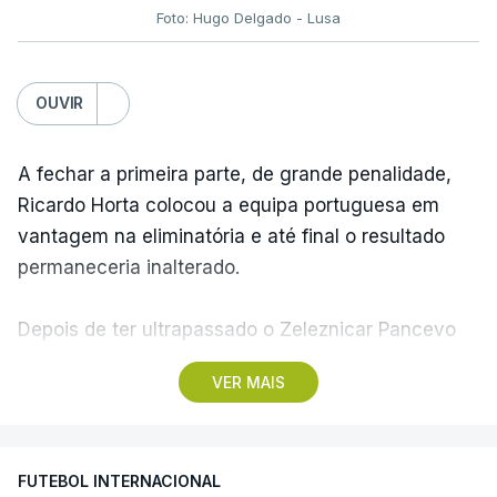
Foto: Hugo Delgado - Lusa
OUVIR
A fechar a primeira parte, de grande penalidade,
Ricardo Horta colocou a equipa portuguesa em
vantagem na eliminatória e até final o resultado
permaneceria inalterado.
Depois de ter ultrapassado o Zeleznicar Pancevo
na segunda pré-eliminatória de acesso à fase de
VER MAIS
liga da Liga Conferência, caso elimine Dínamo de
Minsk, com a segunda mão agendada para 13 de
agosto, na Bulgária – devido à guerra na Ucrânia e
FUTEBOL INTERNACIONAL
ao facto de a Bielorrússia ser aliada da Rússia - o