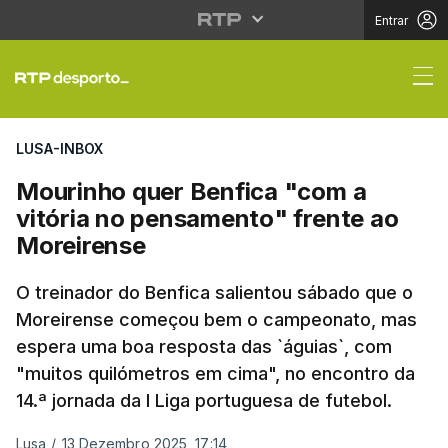
Entrar
Mourinho quer Benfica
LUSA-INBOX
Mourinho quer Benfica "com a
vitória no pensamento" frente ao
Moreirense
O treinador do Benfica salientou sábado que o
Moreirense começou bem o campeonato, mas
espera uma boa resposta das `águias`, com
"muitos quilómetros em cima", no encontro da
14.ª jornada da I Liga portuguesa de futebol.
Lusa
/
13 Dezembro 2025, 17:14