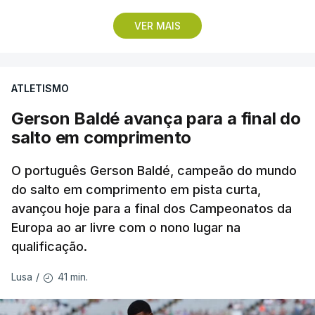
A sua companheira no Sporting Jessica Inchude
VER MAIS
também avançou para a final, com 18,57, no
terceiro lançamento, depois de ter ficado a três
centímetros da marca de apuramento direto logo
ATLETISMO
no primeiro lançamento (18,17), seguindo-se um
Gerson Baldé avança para a final do
nulo.
salto em comprimento
Com o 12.º lugar na qualificação, Eliana Bandeira
O português Gerson Baldé, campeão do mundo
assegurou um dos 12 lugares na final, com os 17,62
do salto em comprimento em pista curta,
do primeiro ensaio, que não conseguiu melhorar
avançou hoje para a final dos Campeonatos da
nas outras duas tentativas (17,60 e 17,47).
Europa ao ar livre com o nono lugar na
qualificação.
Dongmo terminou a qualificação com a terceira
melhor marca, apenas atrás da alemã Yemisi
41 min.
Lusa
/
Mabry e da neerlandesa bicampeã europeia
Jessica Schilder, que lançaram a 19,25 e 19