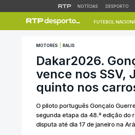
NOTÍCIAS
DESPORTO
FUTEBOL NACION
Dakar2026. Gonçalo
|
MOTORES
RALIS
Dakar2026. Gonç
vence nos SSV, J
quinto nos carro
O piloto português Gonçalo Guerre
segunda etapa da 48.ª edição do r
disputa até dia 17 de janeiro na Ar