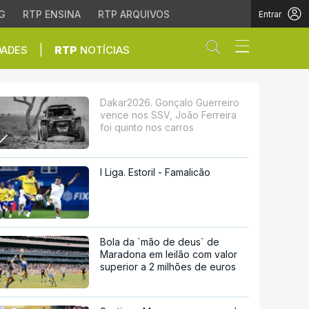
G
RTP ENSINA
RTP ARQUIVOS
Entrar
Abrir campo de
|
DADES
RTP
NOTÍCIAS
V, João Ferreira foi qu
Dakar2026. Gonçalo Guerreiro
vence nos SSV, João Ferreira
foi quinto nos carros
I Liga. Estoril - Famalicão
Bola da `mão de deus` de
Maradona em leilão com valor
superior a 2 milhões de euros