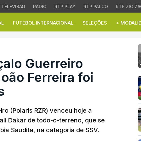
TELEVISÃO
RÁDIO
RTP PLAY
RTP PALCO
RTP ZIG ZA
AL
FUTEBOL INTERNACIONAL
SELEÇÕES
+ MODALI
 Guerreiro vence nos SS
alo Guerreiro
oão Ferreira foi
s
iro (Polaris RZR) venceu hoje a
ali Dakar de todo-o-terreno, que se
ábia Saudita, na categoria de SSV.