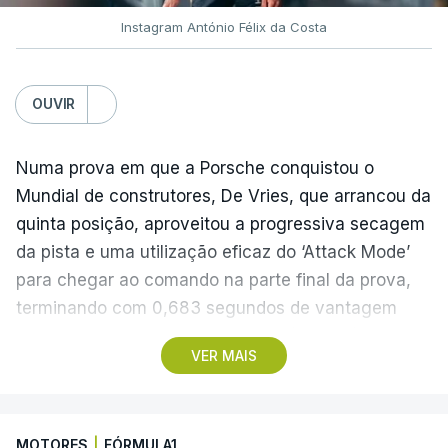
Instagram António Félix da Costa
OUVIR
Numa prova em que a Porsche conquistou o
Mundial de construtores, De Vries, que arrancou da
quinta posição, aproveitou a progressiva secagem
da pista e uma utilização eficaz do ‘Attack Mode’
para chegar ao comando na parte final da prova,
terminando com 0,683 segundos de vantagem
para o neozelandês Nick Cassidy (Citroën) e 0,958
VER MAIS
para o britânico Jake Dennis (Andretti).
Félix da Costa, que na véspera tinha somado
MOTORES
|
FÓRMULA1
apenas dois pontos depois de um incidente com