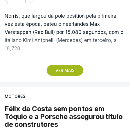
Norris, que largou da pole position pela primeira
vez esta época, bateu o neerlandês Max
Verstappen (Red Bull) por 15,080 segundos, com o
italiano Kimi Antonelli (Mercedes) em terceiro, a
18,728.
Com estes resultados, Kimi Antonelli cimentou a
VER MAIS
liderança do Mundial de Pilotos, aproveitando o
sétimo lugar do britânico George Russell
(Mercedes), que teve problemas na partida, e uma
MOTORES
penalização de cinco segundos atribuída a Lewis
Hamilton (Ferrari), que o deixou em quinto, para
Félix da Costa sem pontos em
chegar aos 219 pontos, mais 50 do que o britânico
Tóquio e a Porsche assegurou título
da Ferrari.
de construtores