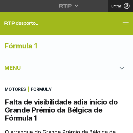
Entrar
Falta de visibilidade 
Fórmula 1
MENU
MOTORES
|
FÓRMULA1
Falta de visibilidade adia início do
Grande Prémio da Bélgica de
Fórmula 1
O arranque do Grande Prémio da Bélgica de