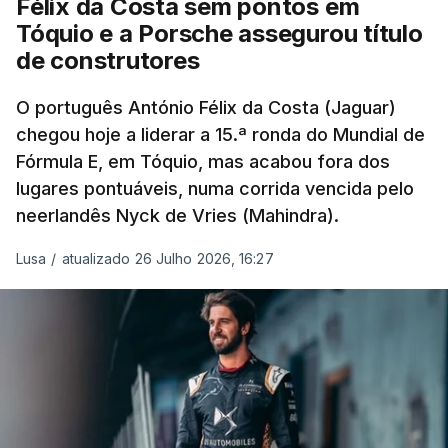
Félix da Costa sem pontos em
chegar aos 219 pontos, mais 50 do que o britânico
Tóquio e a Porsche assegurou título
da Ferrari.
de construtores
O português António Félix da Costa (Jaguar)
chegou hoje a liderar a 15.ª ronda do Mundial de
Fórmula E, em Tóquio, mas acabou fora dos
lugares pontuáveis, numa corrida vencida pelo
neerlandês Nyck de Vries (Mahindra).
Lusa
/
atualizado 26 Julho 2026, 16:27