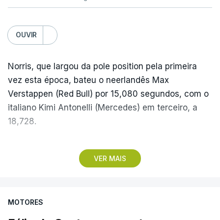
OUVIR
Norris, que largou da pole position pela primeira
vez esta época, bateu o neerlandês Max
Verstappen (Red Bull) por 15,080 segundos, com o
italiano Kimi Antonelli (Mercedes) em terceiro, a
18,728.
Com estes resultados, Kimi Antonelli cimentou a
VER MAIS
liderança do Mundial de Pilotos, aproveitando o
sétimo lugar do britânico George Russell
(Mercedes), que teve problemas na partida, e uma
MOTORES
penalização de cinco segundos atribuída a Lewis
Hamilton (Ferrari), que o deixou em quinto, para