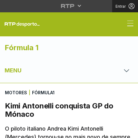
Entrar
Kimi Antonelli conqui
Fórmula 1
MENU
MOTORES
|
FÓRMULA1
Kimi Antonelli conquista GP do
Mónaco
O piloto italiano Andrea Kimi Antonelli
(Mercedes) tornou-se no mais novo de sempre