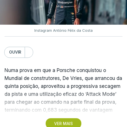
Instagram António Félix da Costa
OUVIR
Numa prova em que a Porsche conquistou o
Mundial de construtores, De Vries, que arrancou da
quinta posição, aproveitou a progressiva secagem
da pista e uma utilização eficaz do ‘Attack Mode’
para chegar ao comando na parte final da prova,
terminando com 0,683 segundos de vantagem
para o neozelandês Nick Cassidy (Citroën) e 0,958
VER MAIS
para o britânico Jake Dennis (Andretti).