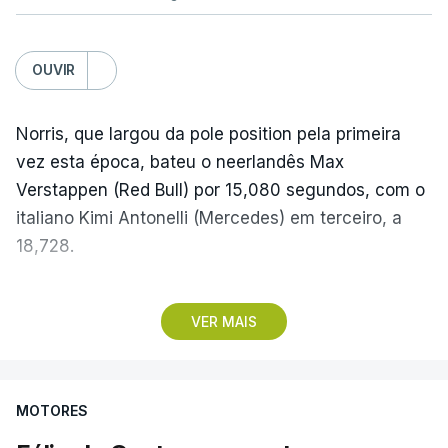
OUVIR
Norris, que largou da pole position pela primeira
vez esta época, bateu o neerlandês Max
Verstappen (Red Bull) por 15,080 segundos, com o
italiano Kimi Antonelli (Mercedes) em terceiro, a
18,728.
Com estes resultados, Kimi Antonelli cimentou a
VER MAIS
liderança do Mundial de Pilotos, aproveitando o
sétimo lugar do britânico George Russell
(Mercedes), que teve problemas na partida, e uma
MOTORES
penalização de cinco segundos atribuída a Lewis
Hamilton (Ferrari), que o deixou em quinto, para