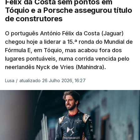
Félix da Costa sem pontos em
chegar aos 219 pontos, mais 50 do que o britânico
Tóquio e a Porsche assegurou título
da Ferrari.
de construtores
O português António Félix da Costa (Jaguar)
chegou hoje a liderar a 15.ª ronda do Mundial de
Fórmula E, em Tóquio, mas acabou fora dos
lugares pontuáveis, numa corrida vencida pelo
neerlandês Nyck de Vries (Mahindra).
Lusa
/
atualizado 26 Julho 2026, 16:27