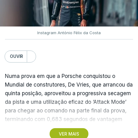
Instagram António Félix da Costa
OUVIR
Numa prova em que a Porsche conquistou o
Mundial de construtores, De Vries, que arrancou da
quinta posição, aproveitou a progressiva secagem
da pista e uma utilização eficaz do ‘Attack Mode’
para chegar ao comando na parte final da prova,
terminando com 0,683 segundos de vantagem
para o neozelandês Nick Cassidy (Citroën) e 0,958
VER MAIS
para o britânico Jake Dennis (Andretti).