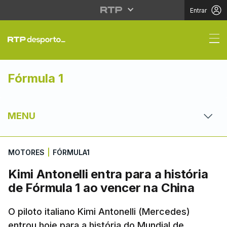
Entrar
Kimi Antonelli entra pa
Fórmula 1
MENU
MOTORES
|
FÓRMULA1
Kimi Antonelli entra para a história
de Fórmula 1 ao vencer na China
O piloto italiano Kimi Antonelli (Mercedes)
entrou hoje para a história do Mundial de