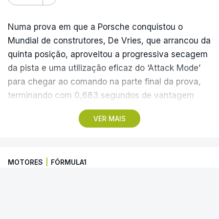
Numa prova em que a Porsche conquistou o
Mundial de construtores, De Vries, que arrancou da
quinta posição, aproveitou a progressiva secagem
da pista e uma utilização eficaz do ‘Attack Mode’
para chegar ao comando na parte final da prova,
terminando com 0,683 segundos de vantagem
para o neozelandês Nick Cassidy (Citroën) e 0,958
VER MAIS
para o britânico Jake Dennis (Andretti).
Félix da Costa, que na véspera tinha somado
MOTORES
|
FÓRMULA1
apenas dois pontos depois de um incidente com
Pascal Wehrlein (Porsche), que chegou a liderar a
Toque afasta Félix da Costa da luta
corrida nas primeiras voltas, terminou no 16.º lugar,
pela vitória na Fórmula E em Tóquio
a 8,535.