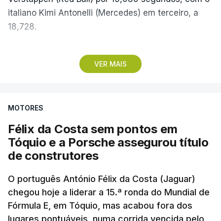
italiano Kimi Antonelli (Mercedes) em terceiro, a
18,728.
Com estes resultados, Kimi Antonelli cimentou a
VER MAIS
liderança do Mundial de Pilotos, aproveitando o
sétimo lugar do britânico George Russell
(Mercedes), que teve problemas na partida, e uma
MOTORES
penalização de cinco segundos atribuída a Lewis
Hamilton (Ferrari), que o deixou em quinto, para
Félix da Costa sem pontos em
chegar aos 219 pontos, mais 50 do que o britânico
Tóquio e a Porsche assegurou título
da Ferrari.
de construtores
O português António Félix da Costa (Jaguar)
chegou hoje a liderar a 15.ª ronda do Mundial de
Fórmula E, em Tóquio, mas acabou fora dos
lugares pontuáveis, numa corrida vencida pelo