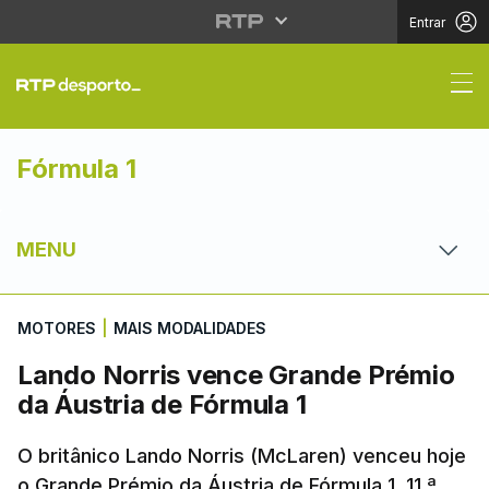
Entrar
Lando Norris vence Gr
Fórmula 1
MENU
MOTORES
|
MAIS MODALIDADES
Lando Norris vence Grande Prémio
da Áustria de Fórmula 1
O britânico Lando Norris (McLaren) venceu hoje
o Grande Prémio da Áustria de Fórmula 1, 11.ª