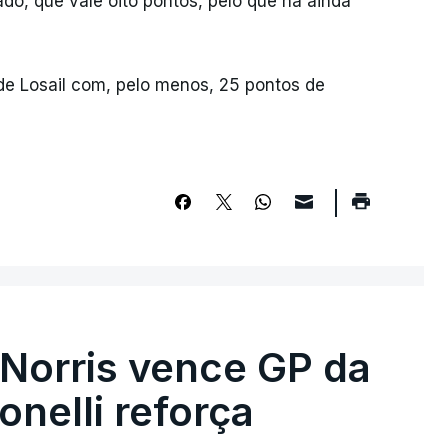
do, que vale oito pontos, pelo que há ainda
 de Losail com, pelo menos, 25 pontos de
orris vence GP da
nelli reforça