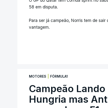
O GP do Qatar tem corrida sprint no sába
58 em disputa.
Para ser já campeão, Norris tem de sair
vantagem.
|
MOTORES
FÓRMULA1
Campeão Lando N
Hungria mas Anto