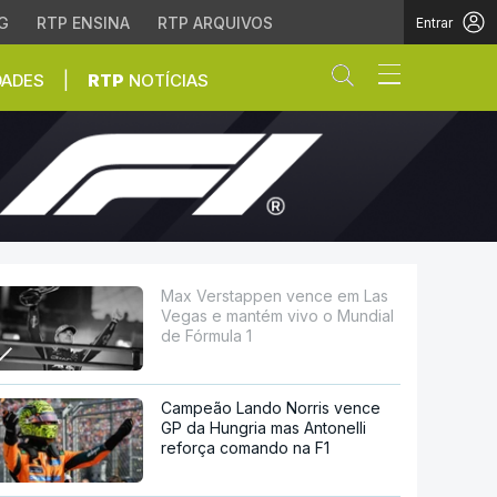
G
RTP ENSINA
RTP ARQUIVOS
Entrar
Abrir campo de
|
DADES
RTP
NOTÍCIAS
ntém vivo o Mundial de
Max Verstappen vence em Las
Vegas e mantém vivo o Mundial
de Fórmula 1
Campeão Lando Norris vence
GP da Hungria mas Antonelli
reforça comando na F1