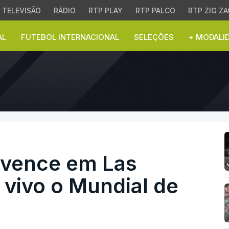
TELEVISÃO
RÁDIO
RTP PLAY
RTP PALCO
RTP ZIG ZA
AL
FUTEBOL INTERNACIONAL
SELEÇÕES
+ MODALI
nce em Las Vegas e ma
 vence em Las
vivo o Mundial de