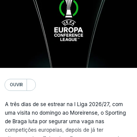
arbitragem do romeno Marian Barbu, enquanto a
segunda mão está marcada para 13 de agosto, em
Edimburgo.
Na fase de liga da Liga Europa já está o Torreense,
único representante português com entrada direta,
graças à conquista da Taça de Portugal.
(Com Lusa)
OUVIR
A três dias de se estrear na I Liga 2026/27, com
uma visita no domingo ao Moreirense, o Sporting
de Braga luta por segurar uma vaga nas
competições europeias, depois de já ter