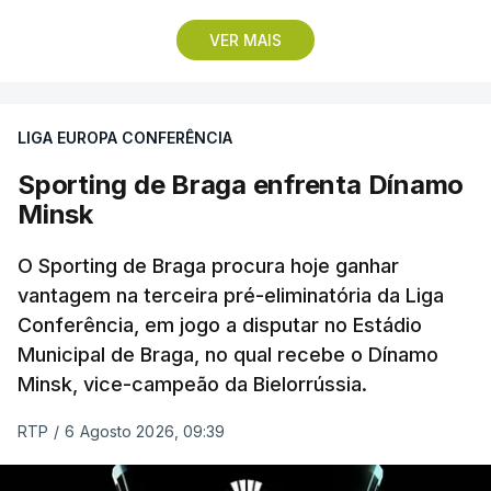
Pela frente, as ‘águias’ vão ter agora o vice-
VER MAIS
campeão escocês, que tem o português Cláudio
Braga como grande figura e que foi relegado das
fases preliminares da Liga dos Campeões, depois
LIGA EUROPA CONFERÊNCIA
de serem eliminados pelos austríacos do Sturm
Graz, com um agregado de 6-0.
Sporting de Braga enfrenta Dínamo
Minsk
Caso se qualifique, o Benfica vai encontrar outra
equipa relegada da ‘Champions’, o derrotado do
O Sporting de Braga procura hoje ganhar
encontro entre Aarhus, campeão dinamarquês, ou
vantagem na terceira pré-eliminatória da Liga
Conferência, em jogo a disputar no Estádio
o Sabah, campeão do Azerbaijão, sendo que, em
Municipal de Braga, no qual recebe o Dínamo
caso de afastamento, os 'encarnados' caem para o
Minsk, vice-campeão da Bielorrússia.
play-off da Liga Conferência, encontrando os
estónios do Paide ou os austríacos do Rapid Viena.
RTP
/
6 Agosto 2026, 09:39
O jogo no Estádio da Luz tem início às 20:00, com