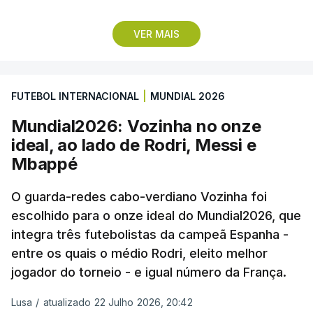
Lopes Cabral conquistou o prémio graças ao
VER MAIS
remate de pé direito que colocou a bola no ângulo
da baliza de Emiliano Martínez, aos 12 minutos do
prolongamento, no duelo frente à Argentina (2-3).
FUTEBOL INTERNACIONAL
|
MUNDIAL 2026
“Foi simplesmente surreal”, disse à FIFA o jogador
Mundial2026: Vozinha no onze
dos turcos do Trabzonspor, recordando o momento
ideal, ao lado de Rodri, Messi e
que fez Cabo Verde sonhar alto na sua primeira
Mbappé
participação numa fase final de um Mundial.
O guarda-redes cabo-verdiano Vozinha foi
escolhido para o onze ideal do Mundial2026, que
O ex-lateral do Benfica considerou que o galardão
integra três futebolistas da campeã Espanha -
“é um enorme orgulho e um reconhecimento que
entre os quais o médio Rodri, eleito melhor
qualquer jogador gostaria de ter”.
jogador do torneio - e igual número da França.
“Fico muito feliz pelo carinho de todas as pessoas
Lusa
/
atualizado 22 Julho 2026, 20:42