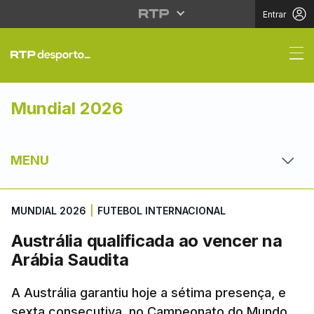
Entrar
Austrália qualificada 
Mundial 2026
MENU
MUNDIAL 2026
|
FUTEBOL INTERNACIONAL
Austrália qualificada ao vencer na
Arábia Saudita
A Austrália garantiu hoje a sétima presença, e
sexta consecutiva, no Campeonato do Mundo