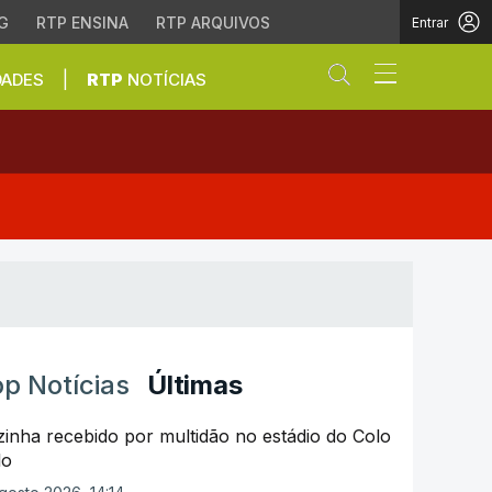
G
RTP ENSINA
RTP ARQUIVOS
Entrar
Abrir campo de
|
DADES
RTP
NOTÍCIAS
6 - Campeonato do Mund
p Notícias
Últimas
inha recebido por multidão no estádio do Colo
lo