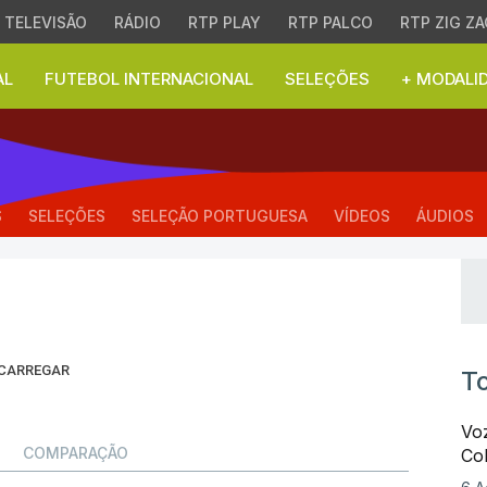
TELEVISÃO
RÁDIO
RTP PLAY
RTP PALCO
RTP ZIG ZA
AL
FUTEBOL INTERNACIONAL
SELEÇÕES
+ MODALI
erde - Mundial de 202
S
SELEÇÕES
SELEÇÃO PORTUGUESA
VÍDEOS
ÁUDIOS
 CARREGAR
To
Voz
COMPARAÇÃO
Co