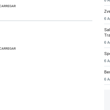
6 A
 CARREGAR
Zve
6 A
Sa
Tr
6 A
 CARREGAR
Sp
6 A
Be
6 A