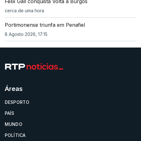
Felix Gall conquista Volta a Burgos
cerca de uma hora
Portimonense triunfa em Penafiel
8 Agosto 2026, 17:15
Áreas
DESPORTO
PAÍS
MUNDO
POLÍTICA