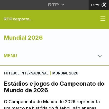
Entrar
Estádios e jogos do 
Mundial 2026
MENU
FUTEBOL INTERNACIONAL
|
MUNDIAL 2026
Estádios e jogos do Campeonato do
Mundo de 2026
O Campeonato do Mundo de 2026 representa
um marco na história do futebol, não apenas