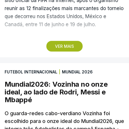
sítio oficial da FIFA na Internet, após o organismo
reunir as 12 finalizações mais marcantes do torneio
que decorreu nos Estados Unidos, México e
Canadá, entre 11 de junho e 19 de julho.
Lopes Cabral conquistou o prémio graças ao
VER MAIS
remate de pé direito que colocou a bola no ângulo
da baliza de Emiliano Martínez, aos 12 minutos do
prolongamento, no duelo frente à Argentina (2-3).
FUTEBOL INTERNACIONAL
|
MUNDIAL 2026
“Foi simplesmente surreal”, disse à FIFA o jogador
Mundial2026: Vozinha no onze
dos turcos do Trabzonspor, recordando o momento
ideal, ao lado de Rodri, Messi e
que fez Cabo Verde sonhar alto na sua primeira
Mbappé
participação numa fase final de um Mundial.
O guarda-redes cabo-verdiano Vozinha foi
escolhido para o onze ideal do Mundial2026, que
O ex-lateral do Benfica considerou que o galardão
integra três futebolistas da campeã Espanha -