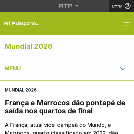
Entrar
França e Marrocos dão
Mundial 2026
MENU
MUNDIAL 2026
França e Marrocos dão pontapé de
saída nos quartos de final
A França, atual vice-campeã do Mundo, e
Marrocos, quarto classificado em 2022, dão