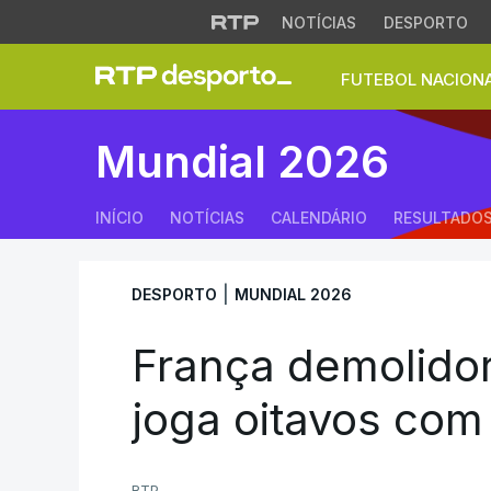
NOTÍCIAS
DESPORTO
FUTEBOL NACION
França demolidora 
Mundial 2026
INÍCIO
NOTÍCIAS
CALENDÁRIO
RESULTADO
|
DESPORTO
MUNDIAL 2026
França demolidor
joga oitavos com
RTP