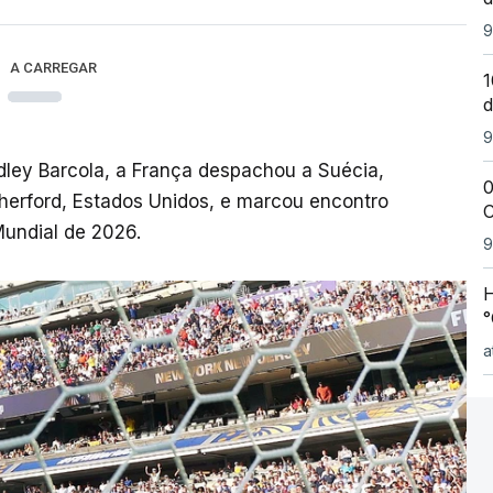
9
A CARREGAR
1
d
9
ley Barcola, a França despachou a Suécia,
0
therford, Estados Unidos, e marcou encontro
C
Mundial de 2026.
9
H
°
a