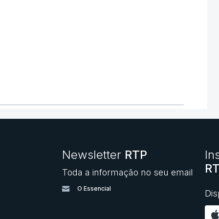
Newsletter
RTP
In
RT
Toda a informação no seu email
O
O Essencial
Dis