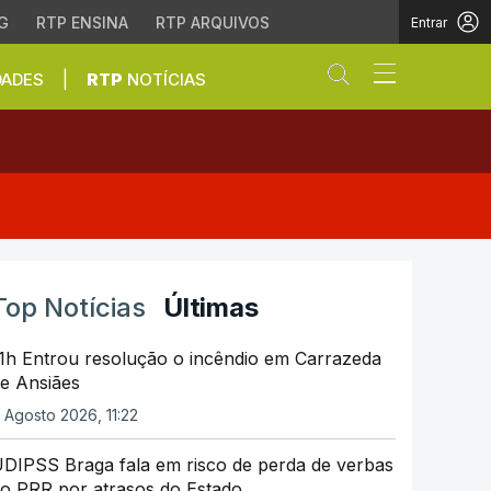
G
RTP ENSINA
RTP ARQUIVOS
Entrar
Abrir campo de
|
DADES
RTP
NOTÍCIAS
oitavos com Paraguai
Top Notícias
Últimas
1h Entrou resolução o incêndio em Carrazeda
e Ansiães
 Agosto 2026, 11:22
DIPSS Braga fala em risco de perda de verbas
o PRR por atrasos do Estado