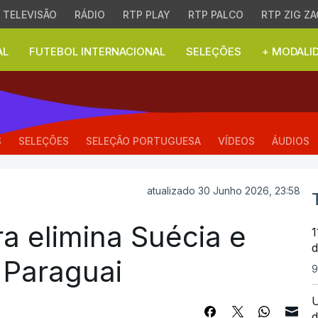
TELEVISÃO
RÁDIO
RTP PLAY
RTP PALCO
RTP ZIG ZA
AL
FUTEBOL INTERNACIONAL
SELEÇÕES
+ MODALI
elimina Suécia e joga 
S
SELEÇÕES
SELEÇÃO PORTUGUESA
VÍDEOS
ÁUDIOS
atualizado 30 Junho 2026, 23:58
a elimina Suécia e
1
d
 Paraguai
9
U
d