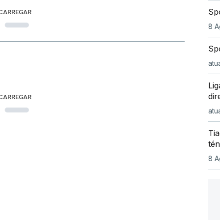
Spo
 CARREGAR
8 A
Sp
atu
Lig
dir
 CARREGAR
atu
Ti
tén
8 A