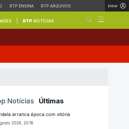
G
RTP ENSINA
RTP ARQUIVOS
Entrar
Abrir campo de
|
DADES
RTP
NOTÍCIAS
ampeonato do Mundo de 
p Notícias
Últimas
ndela arranca época com vitória
gosto 2026, 20:18