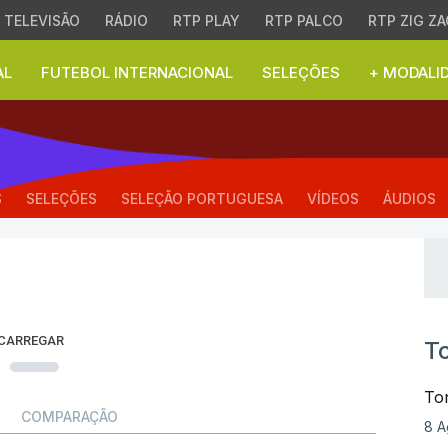
TELEVISÃO
RÁDIO
RTP PLAY
RTP PALCO
RTP ZIG ZA
AL
FUTEBOL INTERNACIONAL
SELEÇÕES
+ MODALI
- Mundial de 2026 - C
S
SELEÇÕES
SELEÇÃO PORTUGUESA
VÍDEOS
ÁUDIOS
 CARREGAR
To
To
COMPARAÇÃO
8 A