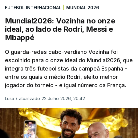
FUTEBOL INTERNACIONAL
|
MUNDIAL 2026
“Foi simplesmente surreal”, disse à FIFA o jogador
Mundial2026: Vozinha no onze
dos turcos do Trabzonspor, recordando o momento
ideal, ao lado de Rodri, Messi e
que fez Cabo Verde sonhar alto na sua primeira
Mbappé
participação numa fase final de um Mundial.
O guarda-redes cabo-verdiano Vozinha foi
escolhido para o onze ideal do Mundial2026, que
O ex-lateral do Benfica considerou que o galardão
integra três futebolistas da campeã Espanha -
“é um enorme orgulho e um reconhecimento que
entre os quais o médio Rodri, eleito melhor
qualquer jogador gostaria de ter”.
jogador do torneio - e igual número da França.
“Fico muito feliz pelo carinho de todas as pessoas
Lusa
/
atualizado 22 Julho 2026, 20:42
que elegeram o meu golo como o melhor da
competição”, afirmou o futebolista, de 23 anos.
À FIFA, o internacional cabo-verdiano, que nasceu
em Roterdão (Países Baixos), garantiu que o lance