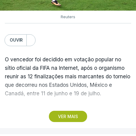
Reuters
OUVIR
O vencedor foi decidido em votação popular no
sítio oficial da FIFA na Internet, após o organismo
reunir as 12 finalizações mais marcantes do torneio
que decorreu nos Estados Unidos, México e
Canadá, entre 11 de junho e 19 de julho.
Lopes Cabral conquistou o prémio graças ao
VER MAIS
remate de pé direito que colocou a bola no ângulo
da baliza de Emiliano Martínez, aos 12 minutos do
prolongamento, no duelo frente à Argentina (2-3).