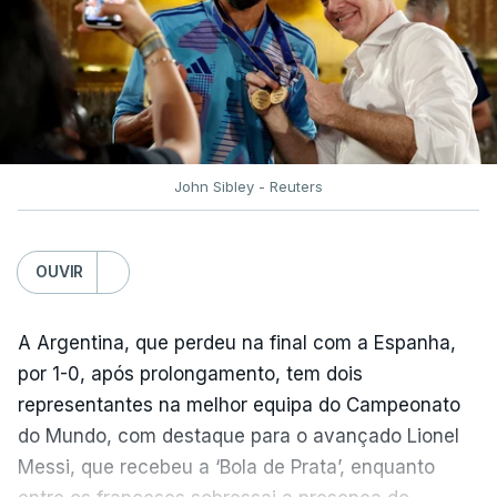
não foi obra do acaso.
“Foi a segunda vez que marquei um golo daqueles.
(…) Não foi algo completamente novo para mim.
Mas marcar um golo daquela qualidade num palco
como um Campeonato do Mundo é especial. É um
John Sibley - Reuters
momento que fica para sempre na carreira”,
realçou.
OUVIR
O prémio de Lopes Cabral chega após a campanha
histórica de Cabo Verde no Mundial2026,
A Argentina, que perdeu na final com a Espanha,
concluindo a fase de grupos sem derrotas num
por 1-0, após prolongamento, tem dois
grupo com duas campeãs mundiais, Espanha e
representantes na melhor equipa do Campeonato
Uruguai, além da Arábia Saudita, e complicando a
do Mundo, com destaque para o avançado Lionel
classificação da Argentina.
Messi, que recebeu a ‘Bola de Prata’, enquanto