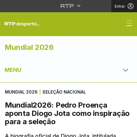
Entrar
Mundial2026: Pedro Pr
Mundial 2026
MENU
MUNDIAL 2026
|
SELEÇÃO NACIONAL
Mundial2026: Pedro Proença
aponta Diogo Jota como inspiração
para a seleção
A biografia oficial de Diogo Jota, intitulada