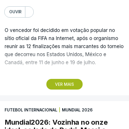
OUVIR
O vencedor foi decidido em votação popular no
sítio oficial da FIFA na Internet, após o organismo
reunir as 12 finalizações mais marcantes do torneio
que decorreu nos Estados Unidos, México e
Canadá, entre 11 de junho e 19 de julho.
Lopes Cabral conquistou o prémio graças ao
VER MAIS
remate de pé direito que colocou a bola no ângulo
da baliza de Emiliano Martínez, aos 12 minutos do
prolongamento, no duelo frente à Argentina (2-3).
FUTEBOL INTERNACIONAL
|
MUNDIAL 2026
“Foi simplesmente surreal”, disse à FIFA o jogador
Mundial2026: Vozinha no onze
dos turcos do Trabzonspor, recordando o momento