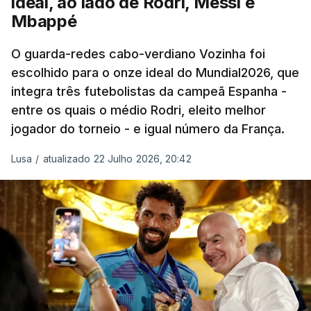
ideal, ao lado de Rodri, Messi e
que fez Cabo Verde sonhar alto na sua primeira
Mbappé
participação numa fase final de um Mundial.
O guarda-redes cabo-verdiano Vozinha foi
escolhido para o onze ideal do Mundial2026, que
O ex-lateral do Benfica considerou que o galardão
integra três futebolistas da campeã Espanha -
“é um enorme orgulho e um reconhecimento que
entre os quais o médio Rodri, eleito melhor
qualquer jogador gostaria de ter”.
jogador do torneio - e igual número da França.
“Fico muito feliz pelo carinho de todas as pessoas
Lusa
/
atualizado 22 Julho 2026, 20:42
que elegeram o meu golo como o melhor da
competição”, afirmou o futebolista, de 23 anos.
À FIFA, o internacional cabo-verdiano, que nasceu
em Roterdão (Países Baixos), garantiu que o lance
não foi obra do acaso.
“Foi a segunda vez que marquei um golo daqueles.