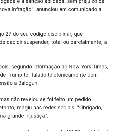
vogada e a sanção aplicada, sem prejuízo de
 nova infração", anunciou em comunicado a
go 27 do seu código disciplinar, que
 decidir suspender, total ou parcialmente, a
epois, segundo informação do New York Times,
 de Trump ter falado telefonicamente com
pensão a Balogun.
as não revelou se foi feito um pedido
etanto, reagiu nas redes sociais: "Obrigado,
uma grande injustiça".