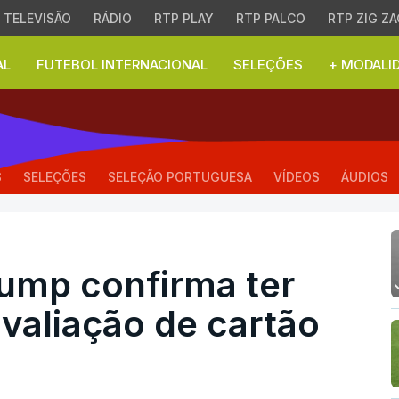
TELEVISÃO
RÁDIO
RTP PLAY
RTP PALCO
RTP ZIG ZA
AL
FUTEBOL INTERNACIONAL
SELEÇÕES
+ MODALI
 confirma ter pedido à
S
SELEÇÕES
SELEÇÃO PORTUGUESA
VÍDEOS
ÁUDIOS
ump confirma ter
avaliação de cartão