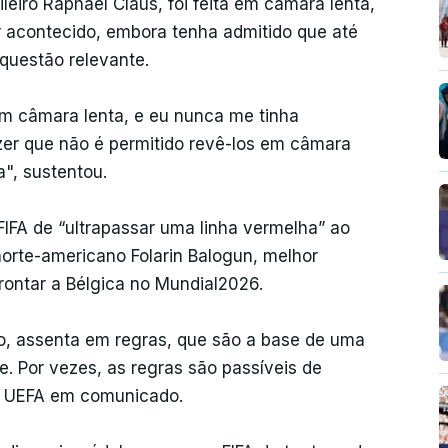
leiro Raphael Claus, foi feita em câmara lenta,
er acontecido, embora tenha admitido que até
questão relevante.
m câmara lenta, e eu nunca me tinha
zer que não é permitido revê-los em câmara
a", sustentou.
IFA de “ultrapassar uma linha vermelha” ao
 norte-americano Folarin Balogun, melhor
rontar a Bélgica no Mundial2026.
to, assenta em regras, que são a base de uma
e. Por vezes, as regras são passíveis de
 a UEFA em comunicado.