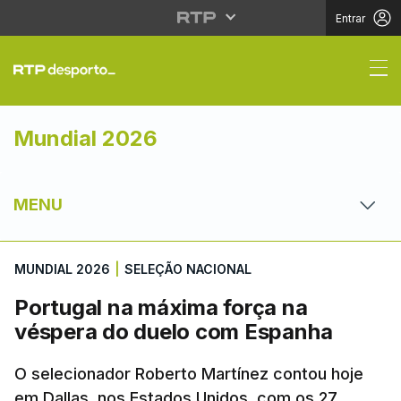
Entrar
Portugal na máxima f
Mundial 2026
MENU
MUNDIAL 2026
|
SELEÇÃO NACIONAL
Portugal na máxima força na
véspera do duelo com Espanha
O selecionador Roberto Martínez contou hoje
em Dallas, nos Estados Unidos, com os 27