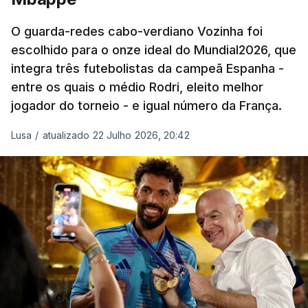
participação numa fase final de um Mundial.
O guarda-redes cabo-verdiano Vozinha foi
escolhido para o onze ideal do Mundial2026, que
O ex-lateral do Benfica considerou que o galardão
integra três futebolistas da campeã Espanha -
“é um enorme orgulho e um reconhecimento que
entre os quais o médio Rodri, eleito melhor
qualquer jogador gostaria de ter”.
jogador do torneio - e igual número da França.
“Fico muito feliz pelo carinho de todas as pessoas
Lusa
/
atualizado 22 Julho 2026, 20:42
que elegeram o meu golo como o melhor da
competição”, afirmou o futebolista, de 23 anos.
À FIFA, o internacional cabo-verdiano, que nasceu
em Roterdão (Países Baixos), garantiu que o lance
não foi obra do acaso.
“Foi a segunda vez que marquei um golo daqueles.
(…) Não foi algo completamente novo para mim.