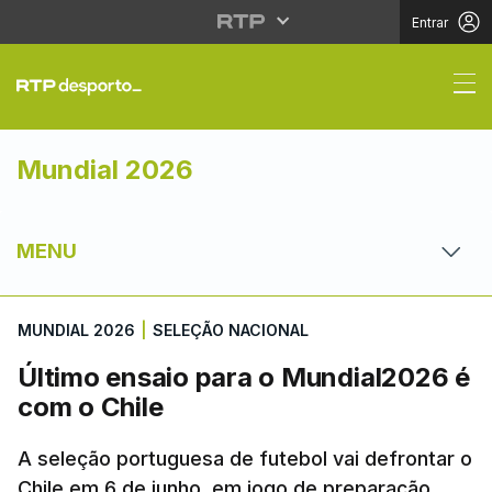
Entrar
Último ensaio para o 
Mundial 2026
MENU
MUNDIAL 2026
|
SELEÇÃO NACIONAL
Último ensaio para o Mundial2026 é
com o Chile
A seleção portuguesa de futebol vai defrontar o
Chile em 6 de junho, em jogo de preparação