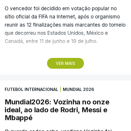
O vencedor foi decidido em votação popular no
sítio oficial da FIFA na Internet, após o organismo
reunir as 12 finalizações mais marcantes do torneio
que decorreu nos Estados Unidos, México e
Canadá, entre 11 de junho e 19 de julho.
Lopes Cabral conquistou o prémio graças ao
VER MAIS
remate de pé direito que colocou a bola no ângulo
da baliza de Emiliano Martínez, aos 12 minutos do
prolongamento, no duelo frente à Argentina (2-3).
FUTEBOL INTERNACIONAL
|
MUNDIAL 2026
“Foi simplesmente surreal”, disse à FIFA o jogador
Mundial2026: Vozinha no onze
dos turcos do Trabzonspor, recordando o momento
ideal, ao lado de Rodri, Messi e
que fez Cabo Verde sonhar alto na sua primeira
Mbappé
participação numa fase final de um Mundial.