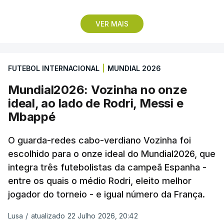
Lopes Cabral conquistou o prémio graças ao
VER MAIS
remate de pé direito que colocou a bola no ângulo
da baliza de Emiliano Martínez, aos 12 minutos do
prolongamento, no duelo frente à Argentina (2-3).
FUTEBOL INTERNACIONAL
|
MUNDIAL 2026
“Foi simplesmente surreal”, disse à FIFA o jogador
Mundial2026: Vozinha no onze
dos turcos do Trabzonspor, recordando o momento
ideal, ao lado de Rodri, Messi e
que fez Cabo Verde sonhar alto na sua primeira
Mbappé
participação numa fase final de um Mundial.
O guarda-redes cabo-verdiano Vozinha foi
escolhido para o onze ideal do Mundial2026, que
O ex-lateral do Benfica considerou que o galardão
integra três futebolistas da campeã Espanha -
“é um enorme orgulho e um reconhecimento que
entre os quais o médio Rodri, eleito melhor
qualquer jogador gostaria de ter”.
jogador do torneio - e igual número da França.
“Fico muito feliz pelo carinho de todas as pessoas
Lusa
/
atualizado 22 Julho 2026, 20:42
que elegeram o meu golo como o melhor da