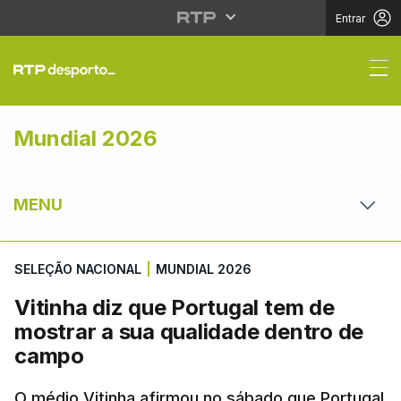
Entrar
Vitinha diz que Portu
Mundial 2026
MENU
SELEÇÃO NACIONAL
|
MUNDIAL 2026
Vitinha diz que Portugal tem de
mostrar a sua qualidade dentro de
campo
O médio Vitinha afirmou no sábado que Portugal