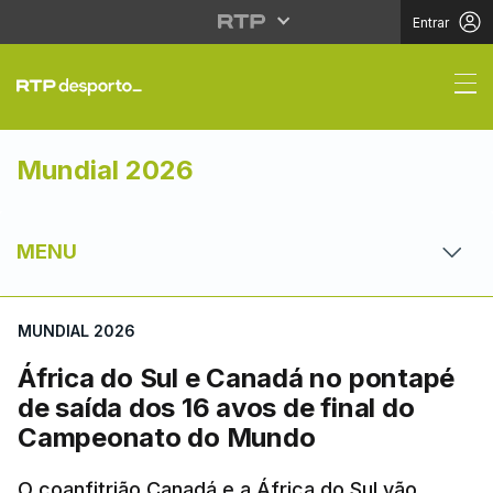
Entrar
África do Sul e Canad
Mundial 2026
MENU
MUNDIAL 2026
África do Sul e Canadá no pontapé
de saída dos 16 avos de final do
Campeonato do Mundo
O coanfitrião Canadá e a África do Sul vão