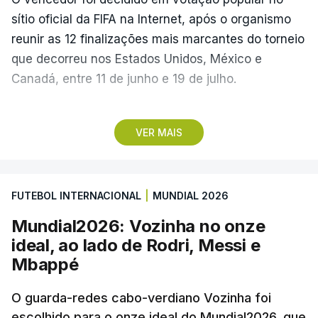
sítio oficial da FIFA na Internet, após o organismo
reunir as 12 finalizações mais marcantes do torneio
que decorreu nos Estados Unidos, México e
Canadá, entre 11 de junho e 19 de julho.
Lopes Cabral conquistou o prémio graças ao
VER MAIS
remate de pé direito que colocou a bola no ângulo
da baliza de Emiliano Martínez, aos 12 minutos do
prolongamento, no duelo frente à Argentina (2-3).
FUTEBOL INTERNACIONAL
|
MUNDIAL 2026
“Foi simplesmente surreal”, disse à FIFA o jogador
Mundial2026: Vozinha no onze
dos turcos do Trabzonspor, recordando o momento
ideal, ao lado de Rodri, Messi e
que fez Cabo Verde sonhar alto na sua primeira
Mbappé
participação numa fase final de um Mundial.
O guarda-redes cabo-verdiano Vozinha foi
escolhido para o onze ideal do Mundial2026, que
O ex-lateral do Benfica considerou que o galardão