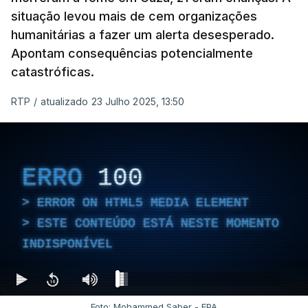
situação levou mais de cem organizações
humanitárias a fazer um alerta desesperado.
Apontam consequências potencialmente
catastróficas.
RTP
/
atualizado 23 Julho 2025, 13:50
ERRO
100
ERROR ON HTML5 MEDIA ELEMENT
ESTE CONTEÚDO ESTÁ NESTE MOMENTO
INDISPONÍVEL
Foto: Mohammed Saber - EPA