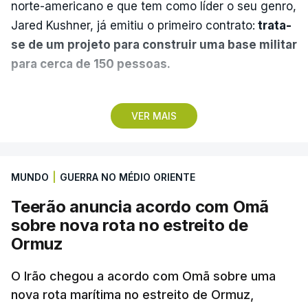
norte-americano e que tem como líder o seu genro,
Jared Kushner, já emitiu o primeiro contrato:
trata-
se de um projeto para construir uma base militar
para cerca de 150 pessoas.
Segundo o diário britânico
The Guardian
, este
VER MAIS
posto avançado deverá abrigar tropas
marroquinas. O contrato foi concedido à Arkel
International, uma empresa com sede no Louisiana
MUNDO
|
GUERRA NO MÉDIO ORIENTE
que já colaborou com a Administração norte-
americana em projetos no Médio Oriente,
Teerão anuncia acordo com Omã
nomeadamente no Iraque.
sobre nova rota no estreito de
Ormuz
Com uma área muito reduzida,
esta pequena base
militar deverá ficar nos 60 por cento de
O Irão chegou a acordo com Omã sobre uma
nova rota marítima no estreito de Ormuz,
território de Gaza que Israel controla e a cerca