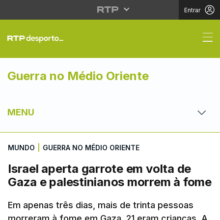
Entrar
Israel aperta garrote 
Guerra no Médio Oriente
MENU
MUNDO
|
GUERRA NO MÉDIO ORIENTE
Israel aperta garrote em volta de
Gaza e palestinianos morrem à fome
Em apenas três dias, mais de trinta pessoas
morreram à fome em Gaza, 21 eram crianças. A