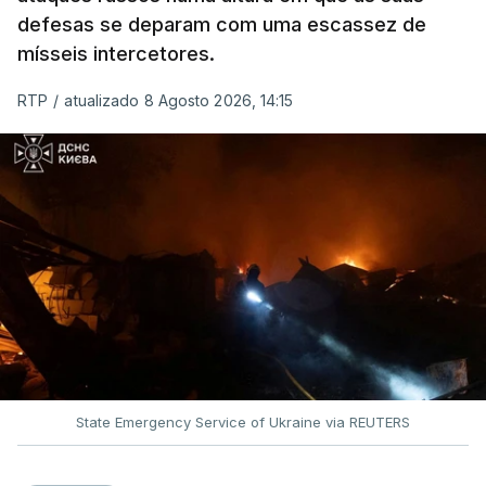
defesas se deparam com uma escassez de
ESTE CONTEÚDO ESTÁ NESTE
mísseis intercetores.
MOMENTO INDISPONÍVEL
RTP
/
atualizado 8 Agosto 2026, 14:15
O pacote permitirá também que o presidente
Donald Trump imponha taxas até 100% aos cinco
principais importadores russos de petróleo e gás.
O documento segue agora para a Câmara dos
Representantes, mas não se espera uma votação
antes de setembro.
State Emergency Service of Ukraine via REUTERS
O presidente ucraniano agradeceu aos Estados
Unidos por estas sanções à Rússia. Zelensky disse