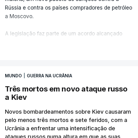
Rússia e contra os países compradores de petróleo
a Moscovo.
A legislação faz parte de um acordo alcançado
pelos senadores com o objetivo de ajudar a
VER MAIS
Ucrânia a travar as receitas energéticas russas.
Entre essas sanções está a proibição de visto a
MUNDO
|
GUERRA NA UCRÂNIA
Vladimir Putin e aos principais comandantes
militares e ainda a aplicação de tarifas até 500%
Três mortos em novo ataque russo
sobre as exportações russas.
a Kiev
Novos bombardeamentos sobre Kiev causaram
pelo menos três mortos e sete feridos, com a
ERRO
100
Ucrânia a enfrentar uma intensificação de
ERROR ON HTML5 MEDIA ELEMENT
ataques russos numa altura em que as suas