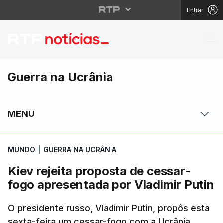
Entrar
Kiev rejeita proposta 
Guerra na Ucrânia
MENU
MUNDO
|
GUERRA NA UCRÂNIA
Kiev rejeita proposta de cessar-
fogo apresentada por Vladimir Putin
O presidente russo, Vladimir Putin, propôs esta
sexta-feira um cessar-fogo com a Ucrânia,