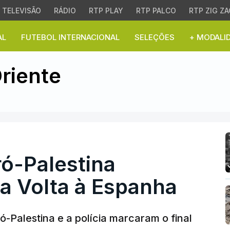
TELEVISÃO
RÁDIO
RTP PLAY
RTP PALCO
RTP ZIG ZA
AL
FUTEBOL INTERNACIONAL
SELEÇÕES
+ MODALI
Palestina marcaram fin
riente
ó-Palestina
a Volta à Espanha
-Palestina e a polícia marcaram o final