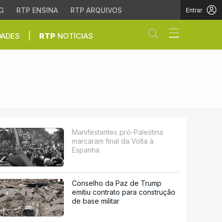
G
RTP ENSINA
RTP ARQUIVOS
Entrar
Abrir campo de
|
DADES
RTP
NOTÍCIAS
al da Volta à Espanha
Manifestantes pró-Palestina
marcaram final da Volta à
Espanha
Conselho da Paz de Trump
emitiu contrato para construção
de base militar