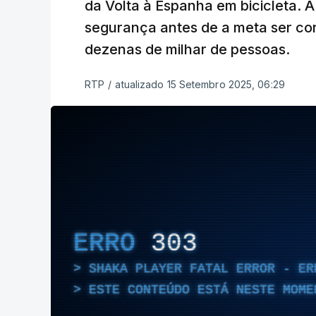
da Volta à Espanha em bicicleta. 
segurança antes de a meta ser co
dezenas de milhar de pessoas.
RTP
/
atualizado 15 Setembro 2025, 06:29
ERRO
303
SHAKA PLAYER FATAL ERROR - ER
ESTE CONTEÚDO ESTÁ NESTE MOME