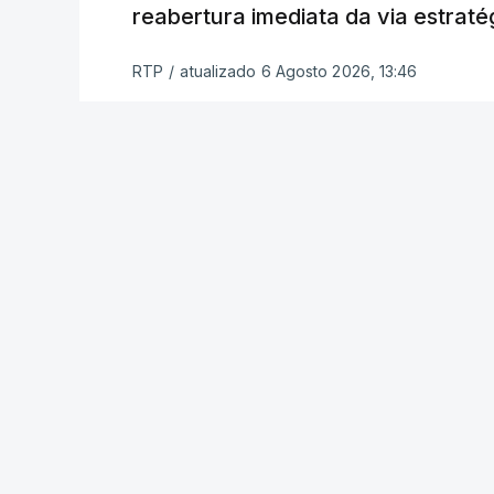
reabertura imediata da via estrat
Inicialmente, os
planos para esta base mi
RTP
/
atualizado 6 Agosto 2026, 13:46
Estabilização previam uma capacidade pa
Em novembro de 2025, uma resolução d
estabelecimento de uma Força Internacio
incerto, a esta altura, quem poderá con
ser efetivamente mobilizada.
Marrocos foi um dos países que se pr
hoje mesmo, o Uganda aprovou no Parl
necessidade.
Na semana passada, o presidente nort
em que o grupo concordou em seguir a v
intensificou os ataques aéreos em Gaza