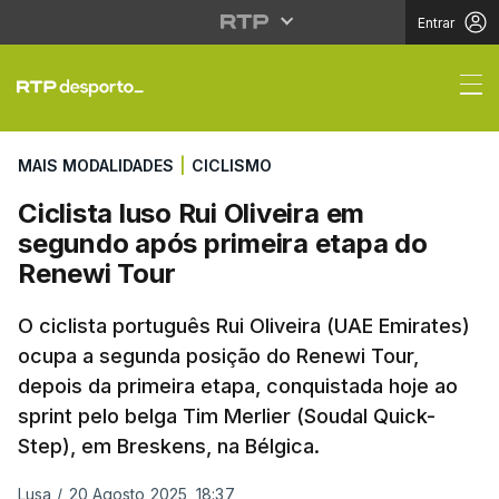
Entrar
Ciclista luso Rui Oliv
MAIS MODALIDADES
|
CICLISMO
Ciclista luso Rui Oliveira em
segundo após primeira etapa do
Renewi Tour
O ciclista português Rui Oliveira (UAE Emirates)
ocupa a segunda posição do Renewi Tour,
depois da primeira etapa, conquistada hoje ao
sprint pelo belga Tim Merlier (Soudal Quick-
Step), em Breskens, na Bélgica.
Lusa
/
20 Agosto 2025, 18:37