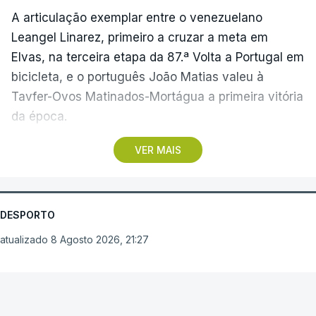
A articulação exemplar entre o venezuelano
Leangel Linarez, primeiro a cruzar a meta em
Elvas, na terceira etapa da 87.ª Volta a Portugal em
bicicleta, e o português João Matias valeu à
Tavfer-Ovos Matinados-Mortágua a primeira vitória
da época.
VER MAIS
Discreta nas chegadas ao Palácio Nacional de
Queluz, na quinta-feira, e a Albufeira, na sexta-
feira, a equipa dirigida por Gustavo Veloso
apresentou a sua melhor versão nos derradeiros
DESPORTO
metros da tirada mais longa da corrida, marcados
atualizado 8 Agosto 2026, 21:27
por uma aparatosa queda e por nova aparição do
camisola amarela, Rui Oliveira (UAE Emirates), no
Arouca vence em
sprint.