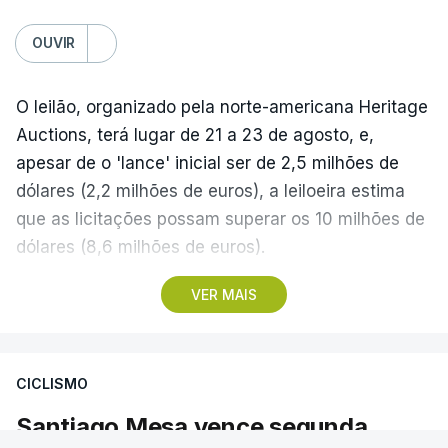
OUVIR
O leilão, organizado pela norte-americana Heritage
Auctions, terá lugar de 21 a 23 de agosto, e,
apesar de o 'lance' inicial ser de 2,5 milhões de
dólares (2,2 milhões de euros), a leiloeira estima
que as licitações possam superar os 10 milhões de
dólares (8,6 milhões de euros).
VER MAIS
A camisola utilizada pelo astro argentino durante
este jogo dos quartos de final do Mundial1986,
ganho por 2-1 pela sua seleção a 22 de junho de
CICLISMO
1986, na Cidade do México, foi vendida por um
valor recorde de 9,3 milhões de dólares (oito
Santiago Mesa vence segunda
milhões de euros) em 2022.