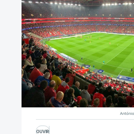
Antóni
OUVIR