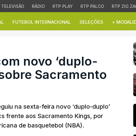
TELEVISÃO
RÁDIO
RTP PLAY
RTP PALCO
RTP ZIG ZA
AL
FUTEBOL INTERNACIONAL
SELEÇÕES
+ MODALI
 novo ‘duplo-duplo’ na 
om novo ‘duplo-
a sobre Sacramento
uiu na sexta-feira novo ‘duplo-duplo’
ics frente aos Sacramento Kings, por
ricana de basquetebol (NBA).