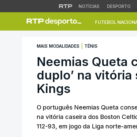
NOTÍCIAS
DESPORTO
FUTEBOL NACION
Neemias Queta com
|
MAIS MODALIDADES
TÉNIS
Neemias Queta c
duplo’ na vitóri
Kings
O português Neemias Queta conseg
na vitória caseira dos Boston Celt
112-93, em jogo da Liga norte-ame