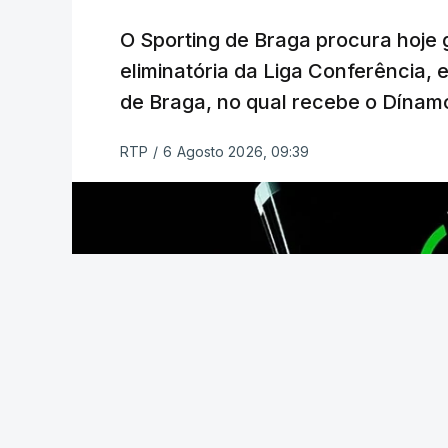
O Sporting de Braga procura hoje 
O jogo no Estádio da Luz tem início às 
eliminatória da Liga Conferência, 
enquanto a segunda mão está marcada p
de Braga, no qual recebe o Dínamo
Na fase de liga da Liga Europa já está 
RTP
/
6 Agosto 2026, 09:39
com entrada direta, graças à conquista 
(Com Lusa)