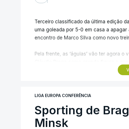
Terceiro classificado da última edição da
uma goleada por 5-0 em casa a apagar a 
encontro de Marco Silva como novo trein
Pela frente, as ‘águias’ vão ter agora 
Cláudio Braga como grande figura e que 
dos Campeões, depois de serem elimina
V
agregado de 6-0.
Caso se qualifique, o Benfica vai encont
LIGA EUROPA CONFERÊNCIA
derrotado do encontro entre Aarhus, c
Sporting de Bra
Azerbaijão, sendo que, em caso de afas
da Liga Conferência, encontrando os est
Minsk
Viena.