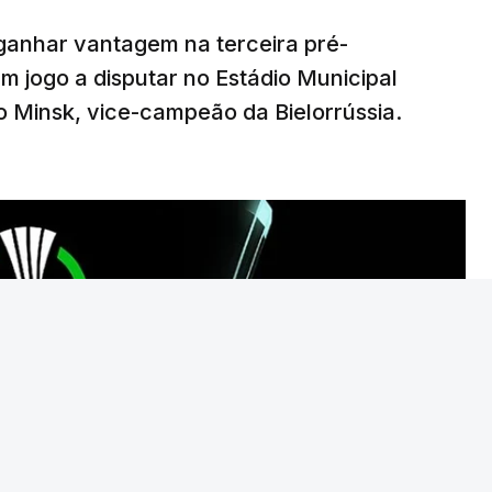
ganhar vantagem na terceira pré-
20:00, com arbitragem do romeno Marian Barbu,
em jogo a disputar no Estádio Municipal
ara 13 de agosto, em Edimburgo.
 Minsk, vice-campeão da Bielorrússia.
o Torreense, único representante português
da Taça de Portugal.