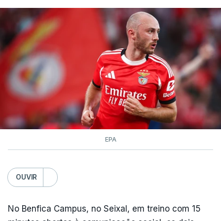
quilómetros entre Lourinhã a Queluz, em Sintra, na
primeira das 10 etapas da 87.ª edição, com duas
contagens de terceira categoria nos derradeiros
50 quilómetros.
TÓPICOS
Lourinhã Queluz
,
Madison
EPA
OUVIR
No Benfica Campus, no Seixal, em treino com 15