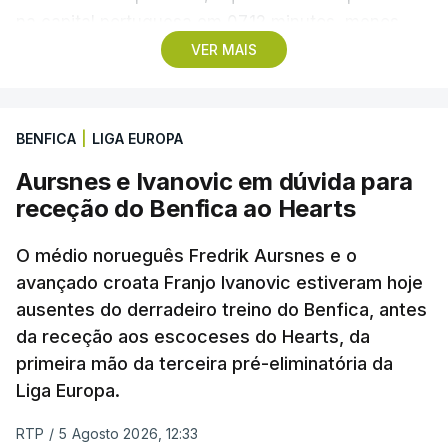
na capital portuguesa em 07.12 minutos, menos
quatro segundos do que o companheiro de equipa
VER MAIS
Rui Oliveira, campeão olímpico de Madison em
Paris2024, ao lado de Iúri Leitão, em ciclismo de
pista.
BENFICA
|
LIGA EUROPA
Aursnes e Ivanovic em dúvida para
O vice-campeão português de contrarrelógio,
receção do Benfica ao Hearts
Rafael Reis, que procurava o oitavo triunfo em
prólogos da prova, o sexto seguido, foi o terceiro
O médio norueguês Fredrik Aursnes e o
mais rápido, a sete segundos, enquanto o italiano
avançado croata Franjo Ivanovic estiveram hoje
Luca Giaimi (UAE Emirates) e o russo Artem Nych
ausentes do derradeiro treino do Benfica, antes
(Anicolor-Campicarn), vencedor das últimas duas
da receção aos escoceses do Hearts, da
edições da Volta, terminaram na quarta e quinta
primeira mão da terceira pré-eliminatória da
posições, respetivamente, a nove e 14 segundos.
Liga Europa.
Na quinta-feira, o pelotão vai percorrer os 157,1
RTP
/
5 Agosto 2026, 12:33