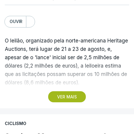
OUVIR
O leilão, organizado pela norte-americana Heritage
Auctions, terá lugar de 21 a 23 de agosto, e,
apesar de o 'lance' inicial ser de 2,5 milhões de
dólares (2,2 milhões de euros), a leiloeira estima
que as licitações possam superar os 10 milhões de
dólares (8,6 milhões de euros).
VER MAIS
A camisola utilizada pelo astro argentino durante
este jogo dos quartos de final do Mundial1986,
ganho por 2-1 pela sua seleção a 22 de junho de
CICLISMO
1986, na Cidade do México, foi vendida por um
valor recorde de 9,3 milhões de dólares (oito