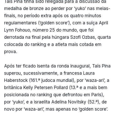
Taís Pina tinha sido relegada para a discussão da
medalha de bronze ao perder por ‘yuko’ nas meias-
finais, no período extra após os quatro minutos
regulamentares (‘golden score’), com a suíça April
Lynn Fohouo, número 25 do mundo, que foi
derrotada na final pela húngara Szofi Ozbas, quarta
colocada do ranking e a atleta mais cotada em
prova.
Após ter ficado isenta da ronda inaugural, Taís Pina
superou, sucessivamente, a francesa Laura
Haberstock (161.ª judoca mundial), por ‘waza-ari’, a
britânica Kelly Petersen Pollard (13.ª e a mais bem
posicionada no ranking que defrontou em Paris),
por ‘yuko’, e a israelita Adelina Novitsky (52.ª), de
novo por ‘waza-ari’, mas apenas no ‘golden score’.