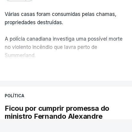
Várias casas foram consumidas pelas chamas,
propriedades destruídas.
A polícia canadiana investiga uma possível morte
no violento incêndio que lavra perto de
Summerland.
VER MAIS
Éum cenário de terror, descreve o primeiro-ministro
da Columbia Britânica, David Iby.
POLÍTICA
Ficou por cumprir promessa do
ERRO
100
ministro Fernando Alexandre
ERROR ON HTML5 MEDIA ELEMENT
Há escolas sem pautas afixadas e alunos à
ESTE CONTEÚDO ESTÁ NESTE