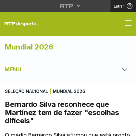
Entrar
Bernardo Silva reconhe
Mundial 2026
MENU
SELEÇÃO NACIONAL
|
MUNDIAL 2026
Bernardo Silva reconhece que
Martínez tem de fazer "escolhas
difíceis"
O médio Bernardo Silva afirmou que está pronto