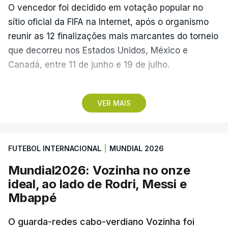
O vencedor foi decidido em votação popular no
sítio oficial da FIFA na Internet, após o organismo
reunir as 12 finalizações mais marcantes do torneio
que decorreu nos Estados Unidos, México e
Canadá, entre 11 de junho e 19 de julho.
Lopes Cabral conquistou o prémio graças ao
VER MAIS
remate de pé direito que colocou a bola no ângulo
da baliza de Emiliano Martínez, aos 12 minutos do
prolongamento, no duelo frente à Argentina (2-3).
FUTEBOL INTERNACIONAL
|
MUNDIAL 2026
“Foi simplesmente surreal”, disse à FIFA o jogador
Mundial2026: Vozinha no onze
dos turcos do Trabzonspor, recordando o momento
ideal, ao lado de Rodri, Messi e
que fez Cabo Verde sonhar alto na sua primeira
Mbappé
participação numa fase final de um Mundial.
O guarda-redes cabo-verdiano Vozinha foi