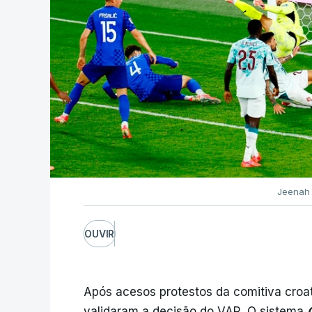
Jeenah 
OUVIR
Após acesos protestos da comitiva croat
validaram a decisão do VAR. O sistema