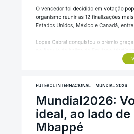
O vencedor foi decidido em votação popula
organismo reunir as 12 finalizações mai
Estados Unidos, México e Canadá, entre 1
Lopes Cabral conquistou o prémio graças
no ângulo da baliza de Emiliano Martíne
frente à Argentina (2-3).
V
“Foi simplesmente surreal”, disse à FIFA
recordando o momento que fez Cabo Verd
|
FUTEBOL INTERNACIONAL
MUNDIAL 2026
numa fase final de um Mundial.
Mundial2026: Vo
O ex-lateral do Benfica considerou que
ideal, ao lado de
reconhecimento que qualquer jogador gos
Mbappé