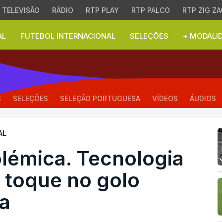
TELEVISÃO
RÁDIO
RTP PLAY
RTP PALCO
RTP ZIG ZA
AL
FUTEBOL INTERNACIONAL
SELEÇÕES
+ MODALI
émica. Tecnologia da bo
S
SELEÇÕES
SELEÇÃO PORTUGUESA
VÍDEOS
ÁUDIOS
AL
olémica. Tecnologia
 toque no golo
ia