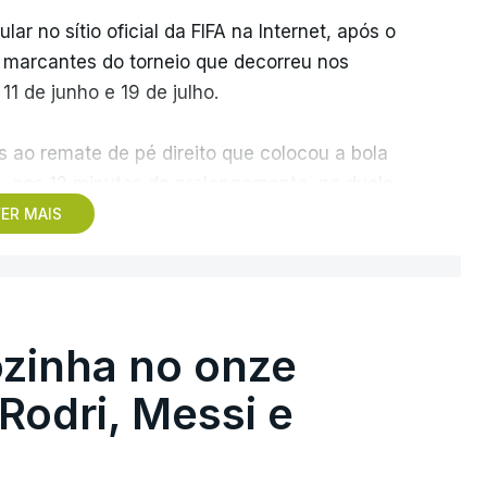
r no sítio oficial da FIFA na Internet, após o
s marcantes do torneio que decorreu nos
1 de junho e 19 de julho.
 ao remate de pé direito que colocou a bola
z, aos 12 minutos do prolongamento, no duelo
ER MAIS
 o jogador dos turcos do Trabzonspor,
e sonhar alto na sua primeira participação
zinha no onze
 o galardão “é um enorme orgulho e um
 Rodri, Messi e
taria de ter”.